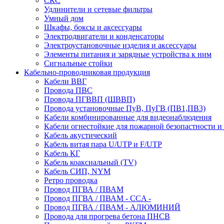
СКС
Удлинители и сетевые фильтры
Умный дом
Шкафы, боксы и аксессуары
Электродвигатели и конденсаторы
Электроустановочные изделия и аксессуары
Элементы питания и зарядные устройства к ним
Сигнальные стойки
Кабельно-проводниковая продукция
Кабели ВВГ
Провода ПВС
Провода ПГВВП (ШВВП)
Провода установочные ПуВ, ПуГВ (ПВ1,ПВ3)
Кабели комбинированные для видеонаблюдения
Кабели огнестойкие для пожарной безопастности и
Кабель акустический
Кабель витая пара U/UTP и F/UTP
Кабель КГ
Кабель коаксиальный (TV)
Кабель СИП, NYM
Ретро проводка
Провод ПГВА / ПВАМ
Провод ПГВА / ПВАМ - CCA -
Провод ПГВА / ПВАМ - АЛЮМИНИЙ
Провода для прогрева бетона ПНСВ