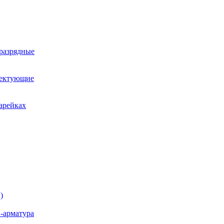
оразрядные
лектующие
арейках
)
-арматура