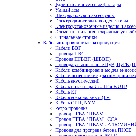
Удлинители и сетевые фильтры
Умный дом
Шкафы, боксы и аксессуары
Электродвигатели и конденсаторы
Электроустановочные изделия и аксе
Элементы питания и зарядные устрой
Сигнальные стойки
Кабельно-проводниковая продукция
Кабели ВВГ
Провода ПВС
Провода ПГВВП (ШВВП)
Провода установочные ПуВ, ПуГВ (
Кабели комбинированные для видеон
Кабели огнестойкие для пожарной без
Кабель акустический
Кабель витая пара U/UTP и F/UTP
Кабель КГ
Кабель коаксиальный (TV)
Кабель СИП, NYM
Ретро проводка
Провод ПГВА / ПВАМ
Провод ПГВА / ПВАМ - CCA -
Провод ПГВА / ПВАМ - АЛЮМИНИ
Провода для прогрева бетона ПНСВ
Провода термостойкие РКГМ