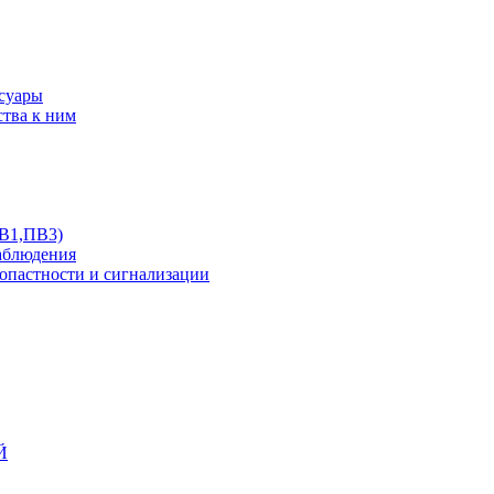
ссуары
ства к ним
ПВ1,ПВ3)
аблюдения
опастности и сигнализации
Й