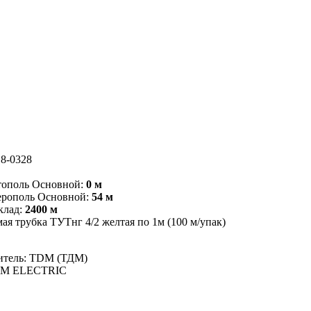
8-0328
тополь Основной:
0 м
ерополь Основной:
54 м
клад:
2400 м
я трубка ТУТнг 4/2 желтая по 1м (100 м/упак)
итель: TDM (ТДМ)
DM ELECTRIC