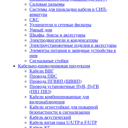
Силовые разъемы
Системы для прокладки кабеля и СИП-
арматура
СКС
Удлинители и сетевые фильтры
Умный дом
Шкафы, боксы и аксессуары
Электродвигатели и конденсаторы
Электроустановочные изделия и аксессуары
Элементы питания и зарядные устройства к
ним
Сигнальные стойки
Кабельно-проводниковая продукция
Кабели ВВГ
Провода ПВС
Провода ПГВВП (ШВВП)
Провода установочные ПуВ, ПуГВ
(ПВ1,ПВ3)
Кабели комбинированные для
видеонаблюдения
Кабели огнестойкие для пожарной
безопастности и сигнализации
Кабель акустический
Кабель витая пара U/UTP и F/UTP
Кабель КГ