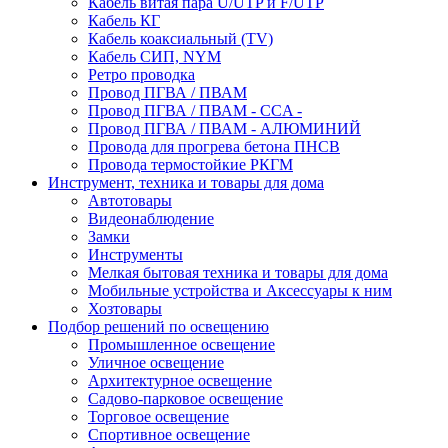
Кабель витая пара U/UTP и F/UTP
Кабель КГ
Кабель коаксиальный (TV)
Кабель СИП, NYM
Ретро проводка
Провод ПГВА / ПВАМ
Провод ПГВА / ПВАМ - CCA -
Провод ПГВА / ПВАМ - АЛЮМИНИЙ
Провода для прогрева бетона ПНСВ
Провода термостойкие РКГМ
Инструмент, техника и товары для дома
Автотовары
Видеонаблюдение
Замки
Инструменты
Мелкая бытовая техника и товары для дома
Мобильные устройства и Аксессуары к ним
Хозтовары
Подбор решений по освещению
Промышленное освещение
Уличное освещение
Архитектурное освещение
Садово-парковое освещение
Торговое освещение
Спортивное освещение