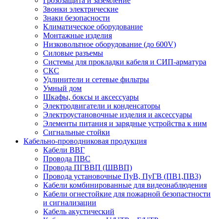
Грозозащита и заземление
Звонки электрические
Знаки безопасности
Климатическое оборудование
Монтажные изделия
Низковольтное оборудование (до 600V)
Силовые разъемы
Системы для прокладки кабеля и СИП-арматура
СКС
Удлинители и сетевые фильтры
Умный дом
Шкафы, боксы и аксессуары
Электродвигатели и конденсаторы
Электроустановочные изделия и аксессуары
Элементы питания и зарядные устройства к ним
Сигнальные стойки
Кабельно-проводниковая продукция
Кабели ВВГ
Провода ПВС
Провода ПГВВП (ШВВП)
Провода установочные ПуВ, ПуГВ (ПВ1,ПВ3)
Кабели комбинированные для видеонаблюдения
Кабели огнестойкие для пожарной безопастности
и сигнализации
Кабель акустический