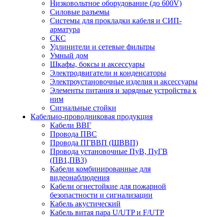
Низковольтное оборудование (до 600V)
Силовые разъемы
Системы для прокладки кабеля и СИП-
арматура
СКС
Удлинители и сетевые фильтры
Умный дом
Шкафы, боксы и аксессуары
Электродвигатели и конденсаторы
Электроустановочные изделия и аксессуары
Элементы питания и зарядные устройства к
ним
Сигнальные стойки
Кабельно-проводниковая продукция
Кабели ВВГ
Провода ПВС
Провода ПГВВП (ШВВП)
Провода установочные ПуВ, ПуГВ
(ПВ1,ПВ3)
Кабели комбинированные для
видеонаблюдения
Кабели огнестойкие для пожарной
безопастности и сигнализации
Кабель акустический
Кабель витая пара U/UTP и F/UTP