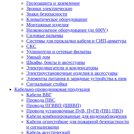
Грозозащита и заземление
Звонки электрические
Знаки безопасности
Климатическое оборудование
Монтажные изделия
Низковольтное оборудование (до 600V)
Силовые разъемы
Системы для прокладки кабеля и СИП-арматура
СКС
Удлинители и сетевые фильтры
Умный дом
Шкафы, боксы и аксессуары
Электродвигатели и конденсаторы
Электроустановочные изделия и аксессуары
Элементы питания и зарядные устройства к ним
Сигнальные стойки
Кабельно-проводниковая продукция
Кабели ВВГ
Провода ПВС
Провода ПГВВП (ШВВП)
Провода установочные ПуВ, ПуГВ (ПВ1,ПВ3)
Кабели комбинированные для видеонаблюдения
Кабели огнестойкие для пожарной безопастности
и сигнализации
Кабель акустический