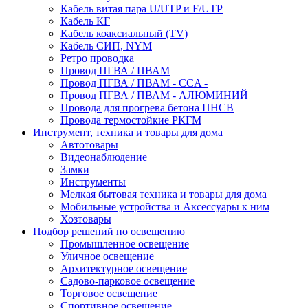
Кабель витая пара U/UTP и F/UTP
Кабель КГ
Кабель коаксиальный (TV)
Кабель СИП, NYM
Ретро проводка
Провод ПГВА / ПВАМ
Провод ПГВА / ПВАМ - CCA -
Провод ПГВА / ПВАМ - АЛЮМИНИЙ
Провода для прогрева бетона ПНСВ
Провода термостойкие РКГМ
Инструмент, техника и товары для дома
Автотовары
Видеонаблюдение
Замки
Инструменты
Мелкая бытовая техника и товары для дома
Мобильные устройства и Аксессуары к ним
Хозтовары
Подбор решений по освещению
Промышленное освещение
Уличное освещение
Архитектурное освещение
Садово-парковое освещение
Торговое освещение
Спортивное освещение