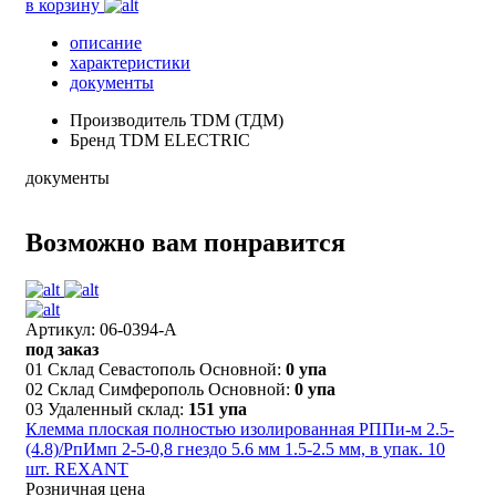
в корзину
описание
характеристики
документы
Производитель
TDM (ТДМ)
Бренд
TDM ELECTRIC
документы
Возможно вам понравится
Артикул: 06-0394-A
под заказ
01 Склад Севастополь Основной:
0 упа
02 Склад Симферополь Основной:
0 упа
03 Удаленный склад:
151 упа
Клемма плоская полностью изолированная РППи-м 2.5-
(4.8)/РпИмп 2-5-0,8 гнездо 5.6 мм 1.5-2.5 мм, в упак. 10
шт. REXANT
Розничная цена