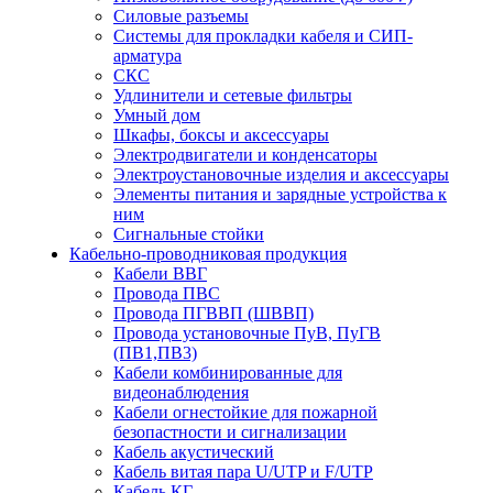
Силовые разъемы
Системы для прокладки кабеля и СИП-
арматура
СКС
Удлинители и сетевые фильтры
Умный дом
Шкафы, боксы и аксессуары
Электродвигатели и конденсаторы
Электроустановочные изделия и аксессуары
Элементы питания и зарядные устройства к
ним
Сигнальные стойки
Кабельно-проводниковая продукция
Кабели ВВГ
Провода ПВС
Провода ПГВВП (ШВВП)
Провода установочные ПуВ, ПуГВ
(ПВ1,ПВ3)
Кабели комбинированные для
видеонаблюдения
Кабели огнестойкие для пожарной
безопастности и сигнализации
Кабель акустический
Кабель витая пара U/UTP и F/UTP
Кабель КГ