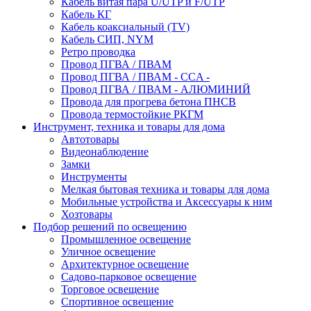
Кабель витая пара U/UTP и F/UTP
Кабель КГ
Кабель коаксиальный (TV)
Кабель СИП, NYM
Ретро проводка
Провод ПГВА / ПВАМ
Провод ПГВА / ПВАМ - CCA -
Провод ПГВА / ПВАМ - АЛЮМИНИЙ
Провода для прогрева бетона ПНСВ
Провода термостойкие РКГМ
Инструмент, техника и товары для дома
Автотовары
Видеонаблюдение
Замки
Инструменты
Мелкая бытовая техника и товары для дома
Мобильные устройства и Аксессуары к ним
Хозтовары
Подбор решений по освещению
Промышленное освещение
Уличное освещение
Архитектурное освещение
Садово-парковое освещение
Торговое освещение
Спортивное освещение