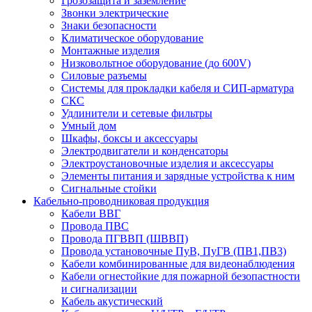
Грозозащита и заземление
Звонки электрические
Знаки безопасности
Климатическое оборудование
Монтажные изделия
Низковольтное оборудование (до 600V)
Силовые разъемы
Системы для прокладки кабеля и СИП-арматура
СКС
Удлинители и сетевые фильтры
Умный дом
Шкафы, боксы и аксессуары
Электродвигатели и конденсаторы
Электроустановочные изделия и аксессуары
Элементы питания и зарядные устройства к ним
Сигнальные стойки
Кабельно-проводниковая продукция
Кабели ВВГ
Провода ПВС
Провода ПГВВП (ШВВП)
Провода установочные ПуВ, ПуГВ (ПВ1,ПВ3)
Кабели комбинированные для видеонаблюдения
Кабели огнестойкие для пожарной безопастности
и сигнализации
Кабель акустический