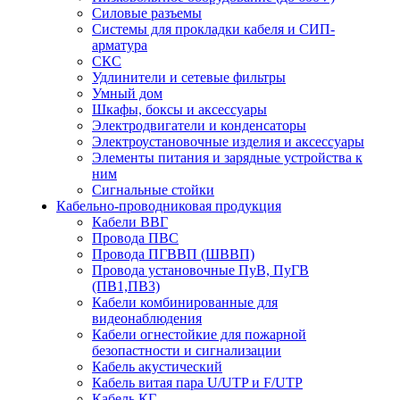
Силовые разъемы
Системы для прокладки кабеля и СИП-
арматура
СКС
Удлинители и сетевые фильтры
Умный дом
Шкафы, боксы и аксессуары
Электродвигатели и конденсаторы
Электроустановочные изделия и аксессуары
Элементы питания и зарядные устройства к
ним
Сигнальные стойки
Кабельно-проводниковая продукция
Кабели ВВГ
Провода ПВС
Провода ПГВВП (ШВВП)
Провода установочные ПуВ, ПуГВ
(ПВ1,ПВ3)
Кабели комбинированные для
видеонаблюдения
Кабели огнестойкие для пожарной
безопастности и сигнализации
Кабель акустический
Кабель витая пара U/UTP и F/UTP
Кабель КГ