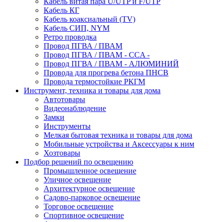
Кабель витая пара U/UTP и F/UTP
Кабель КГ
Кабель коаксиальный (TV)
Кабель СИП, NYM
Ретро проводка
Провод ПГВА / ПВАМ
Провод ПГВА / ПВАМ - CCA -
Провод ПГВА / ПВАМ - АЛЮМИНИЙ
Провода для прогрева бетона ПНСВ
Провода термостойкие РКГМ
Инструмент, техника и товары для дома
Автотовары
Видеонаблюдение
Замки
Инструменты
Мелкая бытовая техника и товары для дома
Мобильные устройства и Аксессуары к ним
Хозтовары
Подбор решений по освещению
Промышленное освещение
Уличное освещение
Архитектурное освещение
Садово-парковое освещение
Торговое освещение
Спортивное освещение