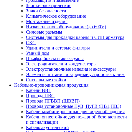
Грозозащита и заземление
Звонки электрические
Знаки безопасности
Климатическое оборудование
Монтажные изделия
Низковольтное оборудование (до 600V)
Силовые разъемы
Системы для прокладки кабеля и СИП-арматура
СКС
Удлинители и сетевые фильтры
Умный дом
Шкафы, боксы и аксессуары
Электродвигатели и конденсаторы
Электроустановочные изделия и аксессуары
Элементы питания и зарядные устройства к ним
Сигнальные стойки
Кабельно-проводниковая продукция
Кабели ВВГ
Провода ПВС
Провода ПГВВП (ШВВП)
Провода установочные ПуВ, ПуГВ (ПВ1,ПВ3)
Кабели комбинированные для видеонаблюдения
Кабели огнестойкие для пожарной безопастности
и сигнализации
Кабель акустический