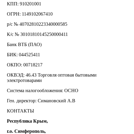
КПП: 910201001
ОГРН: 1149102067410
р/с № 40702810223340000585
К/с № 30101810145250000411
Банк ВТБ (ПАО)
БИК: 044525411
ОКПО: 00718217
ОКВЭД: 46.43 Торговля оптовая бытовыми
электротоварами
Система налогообложения: ОСНО
Ген. директор: Симановский А.В
КОНТАКТЫ
Республика Крым,
г.о. Симферополь,