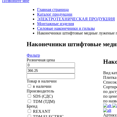
Позвоните мне
Главная страница
Каталог продукции
ЭЛЕКТРОТЕХНИЧЕСКАЯ ПРОДУКЦИЯ
Монтажные изделия
Силовые наконечники и гильзы
Наконечники штифтовые медные луженые п
Наконечники штифтовые медны
Фильтр
Розничная цена
Нако
Вид кат
Плитка
Товар в наличии
Список
в наличии
Сортир
Производитель
по дос
по цене
SDS (СДС)
по наз
TDM (ТДМ)
Бренд
REXANT
Артику
TDM ELECTRIC