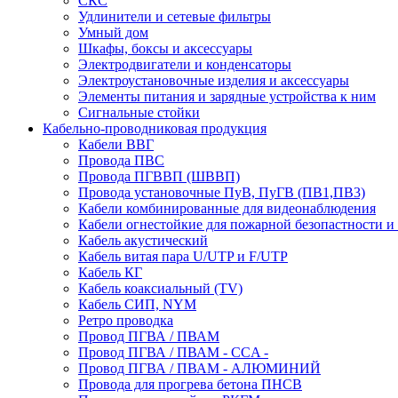
СКС
Удлинители и сетевые фильтры
Умный дом
Шкафы, боксы и аксессуары
Электродвигатели и конденсаторы
Электроустановочные изделия и аксессуары
Элементы питания и зарядные устройства к ним
Сигнальные стойки
Кабельно-проводниковая продукция
Кабели ВВГ
Провода ПВС
Провода ПГВВП (ШВВП)
Провода установочные ПуВ, ПуГВ (ПВ1,ПВ3)
Кабели комбинированные для видеонаблюдения
Кабели огнестойкие для пожарной безопастности и
Кабель акустический
Кабель витая пара U/UTP и F/UTP
Кабель КГ
Кабель коаксиальный (TV)
Кабель СИП, NYM
Ретро проводка
Провод ПГВА / ПВАМ
Провод ПГВА / ПВАМ - CCA -
Провод ПГВА / ПВАМ - АЛЮМИНИЙ
Провода для прогрева бетона ПНСВ