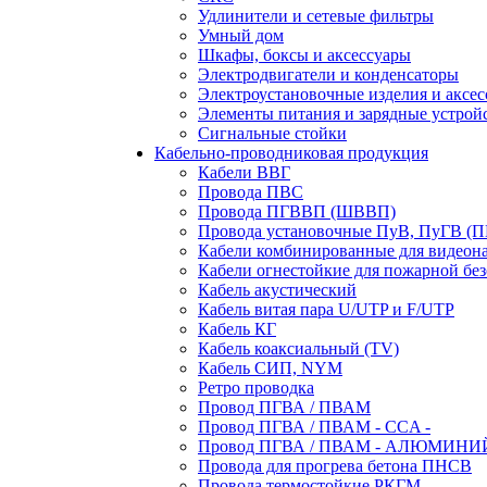
Удлинители и сетевые фильтры
Умный дом
Шкафы, боксы и аксессуары
Электродвигатели и конденсаторы
Электроустановочные изделия и аксе
Элементы питания и зарядные устрой
Сигнальные стойки
Кабельно-проводниковая продукция
Кабели ВВГ
Провода ПВС
Провода ПГВВП (ШВВП)
Провода установочные ПуВ, ПуГВ (
Кабели комбинированные для видеон
Кабели огнестойкие для пожарной без
Кабель акустический
Кабель витая пара U/UTP и F/UTP
Кабель КГ
Кабель коаксиальный (TV)
Кабель СИП, NYM
Ретро проводка
Провод ПГВА / ПВАМ
Провод ПГВА / ПВАМ - CCA -
Провод ПГВА / ПВАМ - АЛЮМИНИ
Провода для прогрева бетона ПНСВ
Провода термостойкие РКГМ