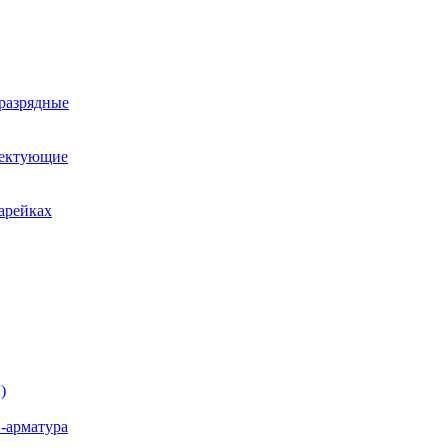
оразрядные
лектующие
арейках
)
-арматура