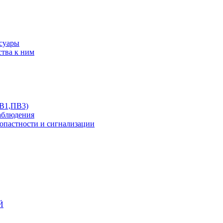
ссуары
ства к ним
ПВ1,ПВ3)
аблюдения
опастности и сигнализации
Й