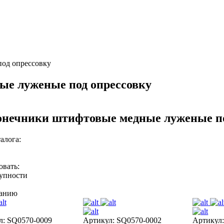
од опрессовку
е луженые под опрессовку
нечники штифтовые медные луженые по
алога:
овать:
тупности
ванию
л: SQ0570-0009
Артикул: SQ0570-0002
Артикул