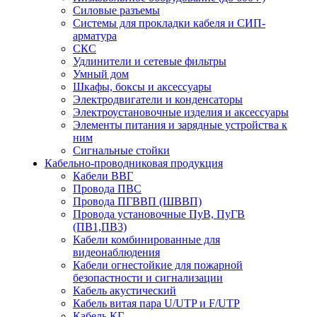
Силовые разъемы
Системы для прокладки кабеля и СИП-
арматура
СКС
Удлинители и сетевые фильтры
Умный дом
Шкафы, боксы и аксессуары
Электродвигатели и конденсаторы
Электроустановочные изделия и аксессуары
Элементы питания и зарядные устройства к
ним
Сигнальные стойки
Кабельно-проводниковая продукция
Кабели ВВГ
Провода ПВС
Провода ПГВВП (ШВВП)
Провода установочные ПуВ, ПуГВ
(ПВ1,ПВ3)
Кабели комбинированные для
видеонаблюдения
Кабели огнестойкие для пожарной
безопастности и сигнализации
Кабель акустический
Кабель витая пара U/UTP и F/UTP
Кабель КГ