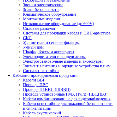
Грозозащита и заземление
Звонки электрические
Знаки безопасности
Климатическое оборудование
Монтажные изделия
Низковольтное оборудование (до 600V)
Силовые разъемы
Системы для прокладки кабеля и СИП-арматура
СКС
Удлинители и сетевые фильтры
Умный дом
Шкафы, боксы и аксессуары
Электродвигатели и конденсаторы
Электроустановочные изделия и аксессуары
Элементы питания и зарядные устройства к ним
Сигнальные стойки
Кабельно-проводниковая продукция
Кабели ВВГ
Провода ПВС
Провода ПГВВП (ШВВП)
Провода установочные ПуВ, ПуГВ (ПВ1,ПВ3)
Кабели комбинированные для видеонаблюдения
Кабели огнестойкие для пожарной безопастности
и сигнализации
Кабель акустический