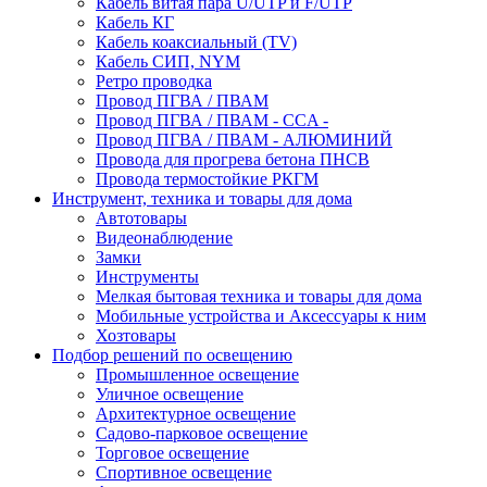
Кабель витая пара U/UTP и F/UTP
Кабель КГ
Кабель коаксиальный (TV)
Кабель СИП, NYM
Ретро проводка
Провод ПГВА / ПВАМ
Провод ПГВА / ПВАМ - CCA -
Провод ПГВА / ПВАМ - АЛЮМИНИЙ
Провода для прогрева бетона ПНСВ
Провода термостойкие РКГМ
Инструмент, техника и товары для дома
Автотовары
Видеонаблюдение
Замки
Инструменты
Мелкая бытовая техника и товары для дома
Мобильные устройства и Аксессуары к ним
Хозтовары
Подбор решений по освещению
Промышленное освещение
Уличное освещение
Архитектурное освещение
Садово-парковое освещение
Торговое освещение
Спортивное освещение