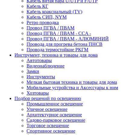
Кабель витая пара U/UTP и F/UTP
Кабель КГ
Кабель коаксиальный (TV)
Кабель СИП, NYM
Ретро проводка
Провод ПГВА / ПВАМ
Провод ПГВА / ПВАМ - CCA -
Провод ПГВА / ПВАМ - АЛЮМИНИЙ
Провода для прогрева бетона ПНСВ
Провода термостойкие РКГМ
Инструмент, техника и товары для дома
Автотовары
Видеонаблюдение
Замки
Инструменты
Мелкая бытовая техника и товары для дома
Мобильные устройства и Аксессуары к ним
Хозтовары
Подбор решений по освещению
Промышленное освещение
Уличное освещение
Архитектурное освещение
Садово-парковое освещение
Торговое освещение
Спортивное освещение