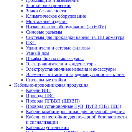
Грозозащита и заземление
Звонки электрические
Знаки безопасности
Климатическое оборудование
Монтажные изделия
Низковольтное оборудование (до 600V)
Силовые разъемы
Системы для прокладки кабеля и СИП-арматура
СКС
Удлинители и сетевые фильтры
Умный дом
Шкафы, боксы и аксессуары
Электродвигатели и конденсаторы
Электроустановочные изделия и аксессуары
Элементы питания и зарядные устройства к ним
Сигнальные стойки
Кабельно-проводниковая продукция
Кабели ВВГ
Провода ПВС
Провода ПГВВП (ШВВП)
Провода установочные ПуВ, ПуГВ (ПВ1,ПВ3)
Кабели комбинированные для видеонаблюдения
Кабели огнестойкие для пожарной безопастности
и сигнализации
Кабель акустический