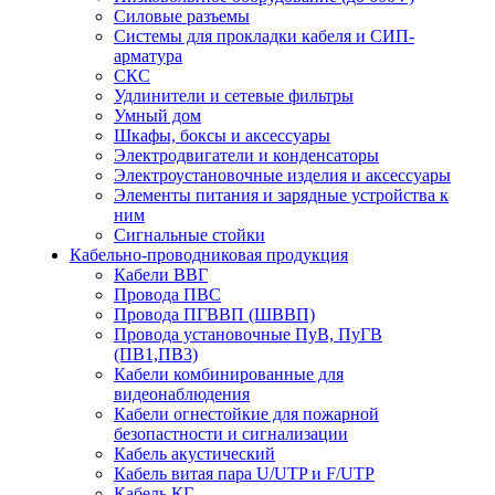
Силовые разъемы
Системы для прокладки кабеля и СИП-
арматура
СКС
Удлинители и сетевые фильтры
Умный дом
Шкафы, боксы и аксессуары
Электродвигатели и конденсаторы
Электроустановочные изделия и аксессуары
Элементы питания и зарядные устройства к
ним
Сигнальные стойки
Кабельно-проводниковая продукция
Кабели ВВГ
Провода ПВС
Провода ПГВВП (ШВВП)
Провода установочные ПуВ, ПуГВ
(ПВ1,ПВ3)
Кабели комбинированные для
видеонаблюдения
Кабели огнестойкие для пожарной
безопастности и сигнализации
Кабель акустический
Кабель витая пара U/UTP и F/UTP
Кабель КГ