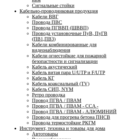
Сигнальные стойки
Кабельно-проводниковая продукция
Кабели ВВГ
Провода ПВС
Провода ПГВВП (ШВВП)
Провода установочные ПуВ, ПуГВ
(ПВ1,ПВ3)
Кабели комбинированные для
видеонаблюдения
Кабели огнестойкие для пожарной
безопастности и сигнализации
Кабель акустический
Кабель витая пара U/UTP и F/UTP
Кабель КГ
Кабель коаксиальный (TV)
Кабель СИП, NYM
Ретро проводка
Провод ПГВА / ПВАМ
Провод ПГВА / ПВАМ - CCA -
Провод ПГВА / ПВАМ - АЛЮМИНИЙ
Провода для прогрева бетона ПНСВ
Провода термостойкие РКГМ
Инструмент, техника и товары для дома
Автотовары