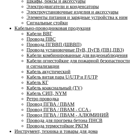
Шкафы, боксы и аксессуары
Электродвигатели и конденсаторы
Электроустановочные изделия и аксессуары
Элементы питания и зарядные устройства к ним
Сигнальные стойки
Кабельно-проводниковая продукция
Кабели ВВГ
Провода ПВС
Провода ПГВВП (ШВВП)
Провода установочные ПуВ, ПуГВ (ПВ1,ПВ3)
Кабели комбинированные для видеонаблюдения
Кабели огнестойкие для пожарной безопастности
и сигнализации
Кабель акустический
Кабель витая пара U/UTP и F/UTP
Кабель КГ
Кабель коаксиальный (TV)
Кабель СИП, NYM
Ретро проводка
Провод ПГВА / ПВАМ
Провод ПГВА / ПВАМ - CCA -
Провод ПГВА / ПВАМ - АЛЮМИНИЙ
Провода для прогрева бетона ПНСВ
Провода термостойкие РКГМ
Инструмент, техника и товары для дома