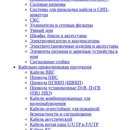
Силовые разъемы
Системы для прокладки кабеля и СИП-
арматура
СКС
Удлинители и сетевые фильтры
Умный дом
Шкафы, боксы и аксессуары
Электродвигатели и конденсаторы
Электроустановочные изделия и аксессуары
Элементы питания и зарядные устройства к
ним
Сигнальные стойки
Кабельно-проводниковая продукция
Кабели ВВГ
Провода ПВС
Провода ПГВВП (ШВВП)
Провода установочные ПуВ, ПуГВ
(ПВ1,ПВ3)
Кабели комбинированные для
видеонаблюдения
Кабели огнестойкие для пожарной
безопастности и сигнализации
Кабель акустический
Кабель витая пара U/UTP и F/UTP
Кабель КГ