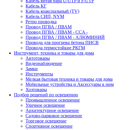
Кабель витая пара U/UTP и F/UTP
Кабель КГ
Кабель коаксиальный (TV)
Кабель СИП, NYM
Ретро проводка
Провод ПГВА / ПВАМ
Провод ПГВА / ПВАМ - CCA -
Провод ПГВА / ПВАМ - АЛЮМИНИЙ
Провода для прогрева бетона ПНСВ
Провода термостойкие РКГМ
Инструмент, техника и товары для дома
Автотовары
Видеонаблюдение
Замки
Инструменты
Мелкая бытовая техника и товары для дома
Мобильные устройства и Аксессуары к ним
Хозтовары
Подбор решений по освещению
Промышленное освещение
Уличное освещение
Архитектурное освещение
Садово-парковое освещение
Торговое освещение
Спортивное освещение