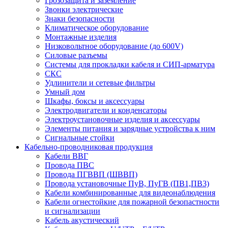
Грозозащита и заземление
Звонки электрические
Знаки безопасности
Климатическое оборудование
Монтажные изделия
Низковольтное оборудование (до 600V)
Силовые разъемы
Системы для прокладки кабеля и СИП-арматура
СКС
Удлинители и сетевые фильтры
Умный дом
Шкафы, боксы и аксессуары
Электродвигатели и конденсаторы
Электроустановочные изделия и аксессуары
Элементы питания и зарядные устройства к ним
Сигнальные стойки
Кабельно-проводниковая продукция
Кабели ВВГ
Провода ПВС
Провода ПГВВП (ШВВП)
Провода установочные ПуВ, ПуГВ (ПВ1,ПВ3)
Кабели комбинированные для видеонаблюдения
Кабели огнестойкие для пожарной безопастности
и сигнализации
Кабель акустический