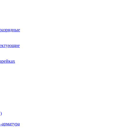
оразрядные
лектующие
арейках
)
-арматура