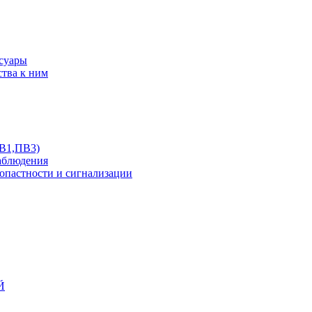
ссуары
ства к ним
ПВ1,ПВ3)
аблюдения
опастности и сигнализации
Й