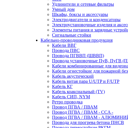
Удлинители и сетевые фильтры
Умный дом
Шкафы, боксы и аксессуары
Электродвигатели и конденсаторы
Электроустановочные изделия и аксе
Элементы питания и зарядные устрой
Сигнальные стойки
Кабельно-проводниковая продукция
Кабели ВВГ
Провода ПВС
Провода ПГВВП (ШВВП)
Провода установочные ПуВ, ПуГВ (
Кабели комбинированные для видеон
Кабели огнестойкие для пожарной без
Кабель акустический
Кабель витая пара U/UTP и F/UTP
Кабель КГ
Кабель коаксиальный (TV)
Кабель СИП, NYM
Ретро проводка
Провод ПГВА / ПВАМ
Провод ПГВА / ПВАМ - CCA -
Провод ПГВА / ПВАМ - АЛЮМИНИ
Провода для прогрева бетона ПНСВ
Провода термостойкие РКГМ