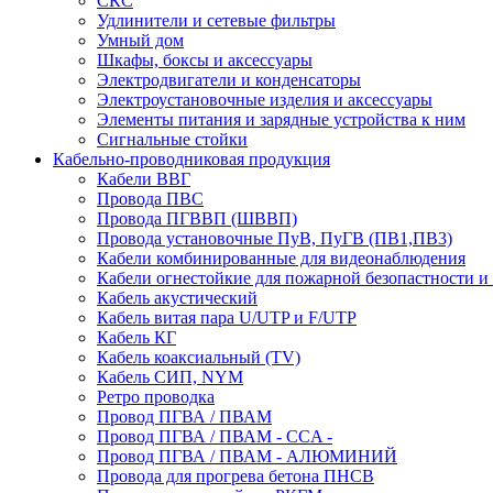
СКС
Удлинители и сетевые фильтры
Умный дом
Шкафы, боксы и аксессуары
Электродвигатели и конденсаторы
Электроустановочные изделия и аксессуары
Элементы питания и зарядные устройства к ним
Сигнальные стойки
Кабельно-проводниковая продукция
Кабели ВВГ
Провода ПВС
Провода ПГВВП (ШВВП)
Провода установочные ПуВ, ПуГВ (ПВ1,ПВ3)
Кабели комбинированные для видеонаблюдения
Кабели огнестойкие для пожарной безопастности и
Кабель акустический
Кабель витая пара U/UTP и F/UTP
Кабель КГ
Кабель коаксиальный (TV)
Кабель СИП, NYM
Ретро проводка
Провод ПГВА / ПВАМ
Провод ПГВА / ПВАМ - CCA -
Провод ПГВА / ПВАМ - АЛЮМИНИЙ
Провода для прогрева бетона ПНСВ