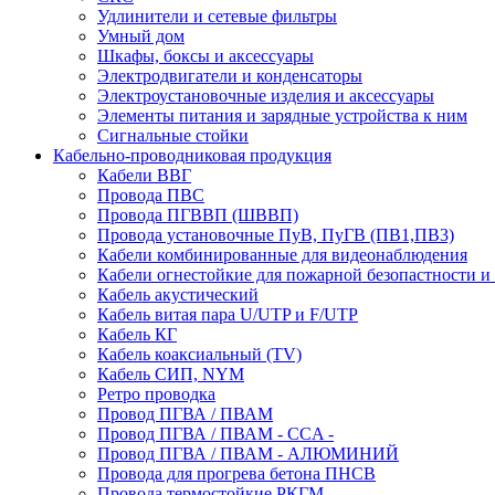
Удлинители и сетевые фильтры
Умный дом
Шкафы, боксы и аксессуары
Электродвигатели и конденсаторы
Электроустановочные изделия и аксессуары
Элементы питания и зарядные устройства к ним
Сигнальные стойки
Кабельно-проводниковая продукция
Кабели ВВГ
Провода ПВС
Провода ПГВВП (ШВВП)
Провода установочные ПуВ, ПуГВ (ПВ1,ПВ3)
Кабели комбинированные для видеонаблюдения
Кабели огнестойкие для пожарной безопастности и
Кабель акустический
Кабель витая пара U/UTP и F/UTP
Кабель КГ
Кабель коаксиальный (TV)
Кабель СИП, NYM
Ретро проводка
Провод ПГВА / ПВАМ
Провод ПГВА / ПВАМ - CCA -
Провод ПГВА / ПВАМ - АЛЮМИНИЙ
Провода для прогрева бетона ПНСВ
Провода термостойкие РКГМ