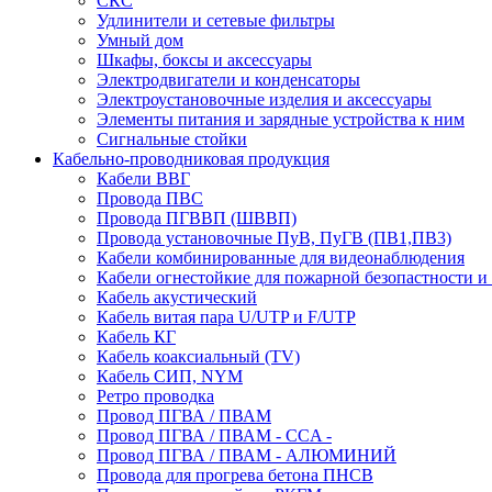
СКС
Удлинители и сетевые фильтры
Умный дом
Шкафы, боксы и аксессуары
Электродвигатели и конденсаторы
Электроустановочные изделия и аксессуары
Элементы питания и зарядные устройства к ним
Сигнальные стойки
Кабельно-проводниковая продукция
Кабели ВВГ
Провода ПВС
Провода ПГВВП (ШВВП)
Провода установочные ПуВ, ПуГВ (ПВ1,ПВ3)
Кабели комбинированные для видеонаблюдения
Кабели огнестойкие для пожарной безопастности и
Кабель акустический
Кабель витая пара U/UTP и F/UTP
Кабель КГ
Кабель коаксиальный (TV)
Кабель СИП, NYM
Ретро проводка
Провод ПГВА / ПВАМ
Провод ПГВА / ПВАМ - CCA -
Провод ПГВА / ПВАМ - АЛЮМИНИЙ
Провода для прогрева бетона ПНСВ