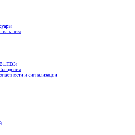
ссуары
ства к ним
ПВ1,ПВ3)
аблюдения
опастности и сигнализации
Й