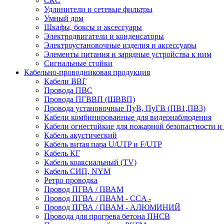
СКС
Удлинители и сетевые фильтры
Умный дом
Шкафы, боксы и аксессуары
Электродвигатели и конденсаторы
Электроустановочные изделия и аксессуары
Элементы питания и зарядные устройства к ним
Сигнальные стойки
Кабельно-проводниковая продукция
Кабели ВВГ
Провода ПВС
Провода ПГВВП (ШВВП)
Провода установочные ПуВ, ПуГВ (ПВ1,ПВ3)
Кабели комбинированные для видеонаблюдения
Кабели огнестойкие для пожарной безопастности и
Кабель акустический
Кабель витая пара U/UTP и F/UTP
Кабель КГ
Кабель коаксиальный (TV)
Кабель СИП, NYM
Ретро проводка
Провод ПГВА / ПВАМ
Провод ПГВА / ПВАМ - CCA -
Провод ПГВА / ПВАМ - АЛЮМИНИЙ
Провода для прогрева бетона ПНСВ