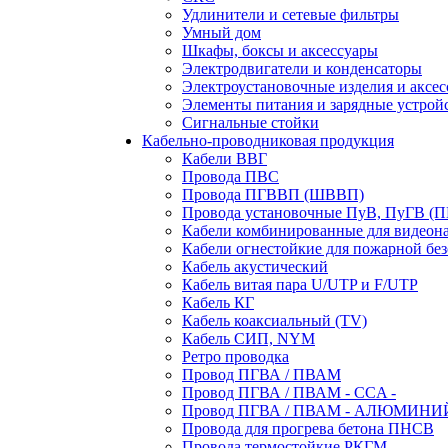
Удлинители и сетевые фильтры
Умный дом
Шкафы, боксы и аксессуары
Электродвигатели и конденсаторы
Электроустановочные изделия и аксе
Элементы питания и зарядные устрой
Сигнальные стойки
Кабельно-проводниковая продукция
Кабели ВВГ
Провода ПВС
Провода ПГВВП (ШВВП)
Провода установочные ПуВ, ПуГВ (
Кабели комбинированные для видеон
Кабели огнестойкие для пожарной без
Кабель акустический
Кабель витая пара U/UTP и F/UTP
Кабель КГ
Кабель коаксиальный (TV)
Кабель СИП, NYM
Ретро проводка
Провод ПГВА / ПВАМ
Провод ПГВА / ПВАМ - CCA -
Провод ПГВА / ПВАМ - АЛЮМИНИ
Провода для прогрева бетона ПНСВ
Провода термостойкие РКГМ