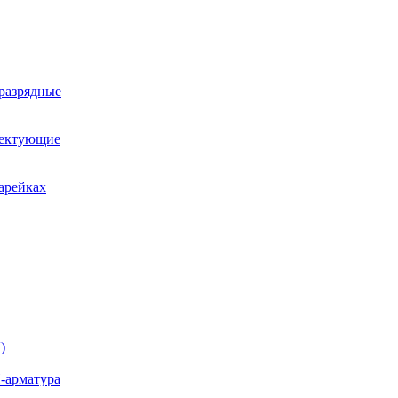
оразрядные
лектующие
арейках
)
-арматура