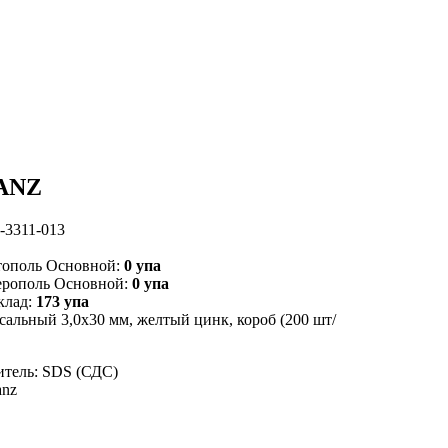
RANZ
-3311-013
тополь Основной:
0 упа
ерополь Основной:
0 упа
клад:
173 упа
сальный 3,0х30 мм, желтый цинк, короб (200 шт/
тель: SDS (СДС)
anz