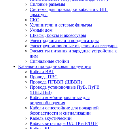
Силовые разъемы
Системы для прокладки кабеля и СИП-
арматура
СКС
Удлинители и сетевые фильтры
Умный дом
Шкафы, боксы и аксессуары
Электродвигатели и конденсаторы
Электроустановочные изделия и аксессуары
Элементы питания и зарядные устройства к
ним
Сигнальные стойки
Кабельно-проводниковая продукция
Кабели ВВГ
Провода ПВС
Провода ПГВВП (ШВВП)
Провода установочные ПуВ, ПуГВ
(ПВ1,ПВ3)
Кабели комбинированные для
видеонаблюдения
Кабели огнестойкие для пожарной
безопастности и сигнализации
Кабель акустический
Кабель витая пара U/UTP и F/UTP
Кабель КГ