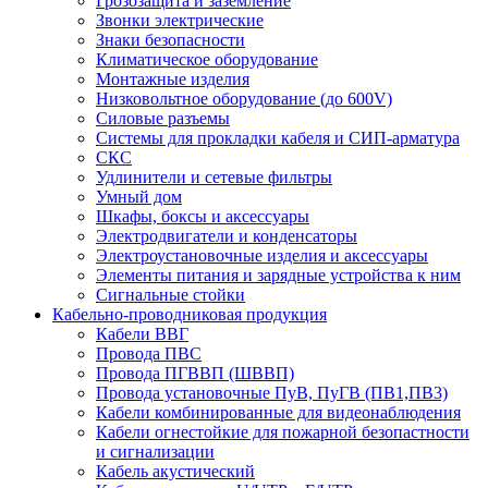
Грозозащита и заземление
Звонки электрические
Знаки безопасности
Климатическое оборудование
Монтажные изделия
Низковольтное оборудование (до 600V)
Силовые разъемы
Системы для прокладки кабеля и СИП-арматура
СКС
Удлинители и сетевые фильтры
Умный дом
Шкафы, боксы и аксессуары
Электродвигатели и конденсаторы
Электроустановочные изделия и аксессуары
Элементы питания и зарядные устройства к ним
Сигнальные стойки
Кабельно-проводниковая продукция
Кабели ВВГ
Провода ПВС
Провода ПГВВП (ШВВП)
Провода установочные ПуВ, ПуГВ (ПВ1,ПВ3)
Кабели комбинированные для видеонаблюдения
Кабели огнестойкие для пожарной безопастности
и сигнализации
Кабель акустический