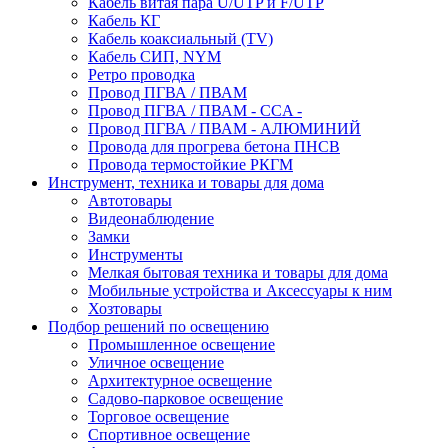
Кабель витая пара U/UTP и F/UTP
Кабель КГ
Кабель коаксиальный (TV)
Кабель СИП, NYM
Ретро проводка
Провод ПГВА / ПВАМ
Провод ПГВА / ПВАМ - CCA -
Провод ПГВА / ПВАМ - АЛЮМИНИЙ
Провода для прогрева бетона ПНСВ
Провода термостойкие РКГМ
Инструмент, техника и товары для дома
Автотовары
Видеонаблюдение
Замки
Инструменты
Мелкая бытовая техника и товары для дома
Мобильные устройства и Аксессуары к ним
Хозтовары
Подбор решений по освещению
Промышленное освещение
Уличное освещение
Архитектурное освещение
Садово-парковое освещение
Торговое освещение
Спортивное освещение