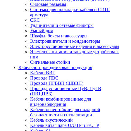
Силовые разъемы
Системы для прокладки кабеля и СИП-
арматура
СКС
Удлинители и сетевые фильтры
Умный дом
Шкафы, боксы и аксессуары
Электродвигатели и конденсаторы
Электроустановочные изделия и аксессуары
Элементы питания и зарядные устройства к
ним
Сигнальные стойки
Кабельно-проводниковая продукция
Кабели ВВГ
Провода ПВС
Провода ПГВВП (ШВВП)
Провода установочные ПуВ, ПуГВ
(ПВ1,ПВ3)
Кабели комбинированные для
видеонаблюдения
Кабели огнестойкие для пожарной
безопастности и сигнализации
Кабель акустический
Кабель витая пара U/UTP и F/UTP
Кабель КГ