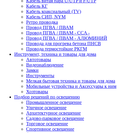
Кабель витая пара U/UTP и F/UTP
Кабель КГ
Кабель коаксиальный (TV)
Кабель СИП, NYM
Ретро проводка
Провод ПГВА / ПВАМ
Провод ПГВА / ПВАМ - CCA -
Провод ПГВА / ПВАМ - АЛЮМИНИЙ
Провода для прогрева бетона ПНСВ
Провода термостойкие РКГМ
Инструмент, техника и товары для дома
Автотовары
Видеонаблюдение
Замки
Инструменты
Мелкая бытовая техника и товары для дома
Мобильные устройства и Аксессуары к ним
Хозтовары
Подбор решений по освещению
Промышленное освещение
Уличное освещение
Архитектурное освещение
Садово-парковое освещение
Торговое освещение
Спортивное освещение