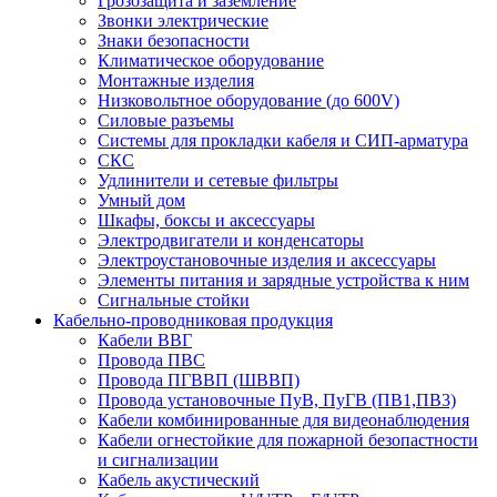
Грозозащита и заземление
Звонки электрические
Знаки безопасности
Климатическое оборудование
Монтажные изделия
Низковольтное оборудование (до 600V)
Силовые разъемы
Системы для прокладки кабеля и СИП-арматура
СКС
Удлинители и сетевые фильтры
Умный дом
Шкафы, боксы и аксессуары
Электродвигатели и конденсаторы
Электроустановочные изделия и аксессуары
Элементы питания и зарядные устройства к ним
Сигнальные стойки
Кабельно-проводниковая продукция
Кабели ВВГ
Провода ПВС
Провода ПГВВП (ШВВП)
Провода установочные ПуВ, ПуГВ (ПВ1,ПВ3)
Кабели комбинированные для видеонаблюдения
Кабели огнестойкие для пожарной безопастности
и сигнализации
Кабель акустический