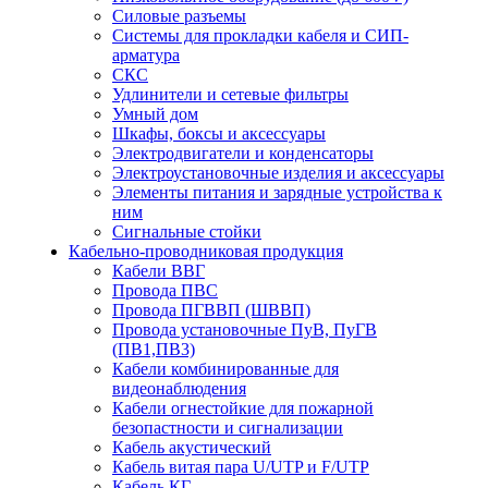
Силовые разъемы
Системы для прокладки кабеля и СИП-
арматура
СКС
Удлинители и сетевые фильтры
Умный дом
Шкафы, боксы и аксессуары
Электродвигатели и конденсаторы
Электроустановочные изделия и аксессуары
Элементы питания и зарядные устройства к
ним
Сигнальные стойки
Кабельно-проводниковая продукция
Кабели ВВГ
Провода ПВС
Провода ПГВВП (ШВВП)
Провода установочные ПуВ, ПуГВ
(ПВ1,ПВ3)
Кабели комбинированные для
видеонаблюдения
Кабели огнестойкие для пожарной
безопастности и сигнализации
Кабель акустический
Кабель витая пара U/UTP и F/UTP
Кабель КГ