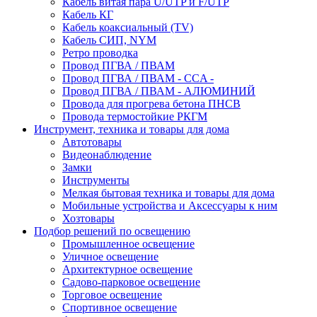
Кабель витая пара U/UTP и F/UTP
Кабель КГ
Кабель коаксиальный (TV)
Кабель СИП, NYM
Ретро проводка
Провод ПГВА / ПВАМ
Провод ПГВА / ПВАМ - CCA -
Провод ПГВА / ПВАМ - АЛЮМИНИЙ
Провода для прогрева бетона ПНСВ
Провода термостойкие РКГМ
Инструмент, техника и товары для дома
Автотовары
Видеонаблюдение
Замки
Инструменты
Мелкая бытовая техника и товары для дома
Мобильные устройства и Аксессуары к ним
Хозтовары
Подбор решений по освещению
Промышленное освещение
Уличное освещение
Архитектурное освещение
Садово-парковое освещение
Торговое освещение
Спортивное освещение