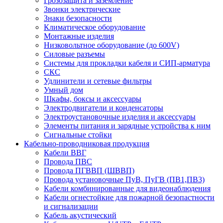
Грозозащита и заземление
Звонки электрические
Знаки безопасности
Климатическое оборудование
Монтажные изделия
Низковольтное оборудование (до 600V)
Силовые разъемы
Системы для прокладки кабеля и СИП-арматура
СКС
Удлинители и сетевые фильтры
Умный дом
Шкафы, боксы и аксессуары
Электродвигатели и конденсаторы
Электроустановочные изделия и аксессуары
Элементы питания и зарядные устройства к ним
Сигнальные стойки
Кабельно-проводниковая продукция
Кабели ВВГ
Провода ПВС
Провода ПГВВП (ШВВП)
Провода установочные ПуВ, ПуГВ (ПВ1,ПВ3)
Кабели комбинированные для видеонаблюдения
Кабели огнестойкие для пожарной безопастности
и сигнализации
Кабель акустический