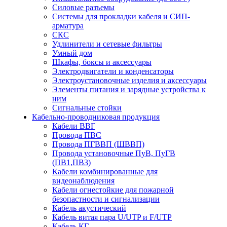
Силовые разъемы
Системы для прокладки кабеля и СИП-
арматура
СКС
Удлинители и сетевые фильтры
Умный дом
Шкафы, боксы и аксессуары
Электродвигатели и конденсаторы
Электроустановочные изделия и аксессуары
Элементы питания и зарядные устройства к
ним
Сигнальные стойки
Кабельно-проводниковая продукция
Кабели ВВГ
Провода ПВС
Провода ПГВВП (ШВВП)
Провода установочные ПуВ, ПуГВ
(ПВ1,ПВ3)
Кабели комбинированные для
видеонаблюдения
Кабели огнестойкие для пожарной
безопастности и сигнализации
Кабель акустический
Кабель витая пара U/UTP и F/UTP
Кабель КГ