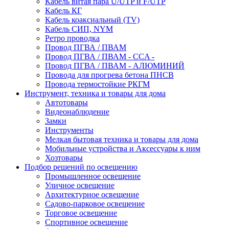
Кабель витая пара U/UTP и F/UTP
Кабель КГ
Кабель коаксиальный (TV)
Кабель СИП, NYM
Ретро проводка
Провод ПГВА / ПВАМ
Провод ПГВА / ПВАМ - CCA -
Провод ПГВА / ПВАМ - АЛЮМИНИЙ
Провода для прогрева бетона ПНСВ
Провода термостойкие РКГМ
Инструмент, техника и товары для дома
Автотовары
Видеонаблюдение
Замки
Инструменты
Мелкая бытовая техника и товары для дома
Мобильные устройства и Аксессуары к ним
Хозтовары
Подбор решений по освещению
Промышленное освещение
Уличное освещение
Архитектурное освещение
Садово-парковое освещение
Торговое освещение
Спортивное освещение