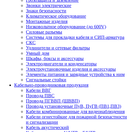
Грозозащита и заземление
Звонки электрические
Знаки безопасности
Климатическое оборудование
Монтажные изделия
Низковольтное оборудование (до 600V)
Силовые разъемы
Системы для прокладки кабеля и СИП-арматура
СКС
Удлинители и сетевые фильтры
Умный дом
Шкафы, боксы и аксессуары
Электродвигатели и конденсаторы
Электроустановочные изделия и аксессуары
Элементы питания и зарядные устройства к ним
Сигнальные стойки
Кабельно-проводниковая продукция
Кабели ВВГ
Провода ПВС
Провода ПГВВП (ШВВП)
Провода установочные ПуВ, ПуГВ (ПВ1,ПВ3)
Кабели комбинированные для видеонаблюдения
Кабели огнестойкие для пожарной безопастности
и сигнализации
Кабель акустический