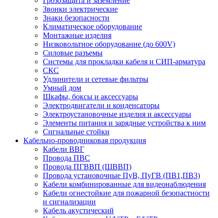
Грозозащита и заземление
Звонки электрические
Знаки безопасности
Климатическое оборудование
Монтажные изделия
Низковольтное оборудование (до 600V)
Силовые разъемы
Системы для прокладки кабеля и СИП-арматура
СКС
Удлинители и сетевые фильтры
Умный дом
Шкафы, боксы и аксессуары
Электродвигатели и конденсаторы
Электроустановочные изделия и аксессуары
Элементы питания и зарядные устройства к ним
Сигнальные стойки
Кабельно-проводниковая продукция
Кабели ВВГ
Провода ПВС
Провода ПГВВП (ШВВП)
Провода установочные ПуВ, ПуГВ (ПВ1,ПВ3)
Кабели комбинированные для видеонаблюдения
Кабели огнестойкие для пожарной безопастности
и сигнализации
Кабель акустический