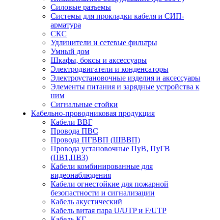
Силовые разъемы
Системы для прокладки кабеля и СИП-
арматура
СКС
Удлинители и сетевые фильтры
Умный дом
Шкафы, боксы и аксессуары
Электродвигатели и конденсаторы
Электроустановочные изделия и аксессуары
Элементы питания и зарядные устройства к
ним
Сигнальные стойки
Кабельно-проводниковая продукция
Кабели ВВГ
Провода ПВС
Провода ПГВВП (ШВВП)
Провода установочные ПуВ, ПуГВ
(ПВ1,ПВ3)
Кабели комбинированные для
видеонаблюдения
Кабели огнестойкие для пожарной
безопастности и сигнализации
Кабель акустический
Кабель витая пара U/UTP и F/UTP
Кабель КГ