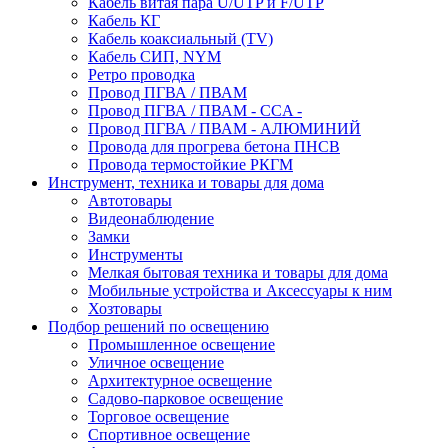
Кабель витая пара U/UTP и F/UTP
Кабель КГ
Кабель коаксиальный (TV)
Кабель СИП, NYM
Ретро проводка
Провод ПГВА / ПВАМ
Провод ПГВА / ПВАМ - CCA -
Провод ПГВА / ПВАМ - АЛЮМИНИЙ
Провода для прогрева бетона ПНСВ
Провода термостойкие РКГМ
Инструмент, техника и товары для дома
Автотовары
Видеонаблюдение
Замки
Инструменты
Мелкая бытовая техника и товары для дома
Мобильные устройства и Аксессуары к ним
Хозтовары
Подбор решений по освещению
Промышленное освещение
Уличное освещение
Архитектурное освещение
Садово-парковое освещение
Торговое освещение
Спортивное освещение