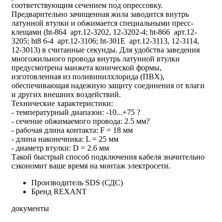
соответствующим сечением под опрессовку.
Предварительно зачищенная жила заводится внутрь
латунной втулки и обжимается специальными пресс-
клещами (ht-864 арт.12-3202, 12-3202-4; ht-866 арт.12-
3205; ht8 6-4 арт.12-3106; ht-301E арт.12-3113, 12-3114,
12-3013) в считанные секунды. Для удобства заведения
многожильного провода внутрь латунной втулки
предусмотрена манжета конической формы,
изготовленная из поливинилхлорида (ПВХ),
обеспечивающая надежную защиту соединения от влаги
и других внешних воздействий.
Технические характеристики:
- температурный диапазон: -10...+75 ?
- сечение обжимаемого провода: 2.5 мм?
- рабочая длина контакта: F = 18 мм
- длина наконечника: L = 25 мм
- диаметр втулки: D = 2.6 мм
Такой быстрый способ подключения кабеля значительно
сэкономит ваше время на монтаж электросети.
Производитель
SDS (СДС)
Бренд
REXANT
документы