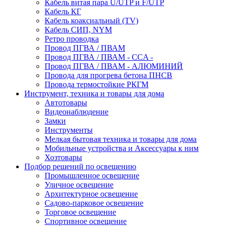
Кабель витая пара U/UTP и F/UTP
Кабель КГ
Кабель коаксиальный (TV)
Кабель СИП, NYM
Ретро проводка
Провод ПГВА / ПВАМ
Провод ПГВА / ПВАМ - CCA -
Провод ПГВА / ПВАМ - АЛЮМИНИЙ
Провода для прогрева бетона ПНСВ
Провода термостойкие РКГМ
Инструмент, техника и товары для дома
Автотовары
Видеонаблюдение
Замки
Инструменты
Мелкая бытовая техника и товары для дома
Мобильные устройства и Аксессуары к ним
Хозтовары
Подбор решений по освещению
Промышленное освещение
Уличное освещение
Архитектурное освещение
Садово-парковое освещение
Торговое освещение
Спортивное освещение