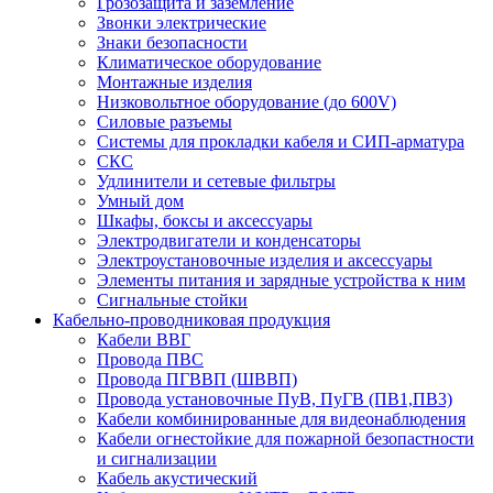
Грозозащита и заземление
Звонки электрические
Знаки безопасности
Климатическое оборудование
Монтажные изделия
Низковольтное оборудование (до 600V)
Силовые разъемы
Системы для прокладки кабеля и СИП-арматура
СКС
Удлинители и сетевые фильтры
Умный дом
Шкафы, боксы и аксессуары
Электродвигатели и конденсаторы
Электроустановочные изделия и аксессуары
Элементы питания и зарядные устройства к ним
Сигнальные стойки
Кабельно-проводниковая продукция
Кабели ВВГ
Провода ПВС
Провода ПГВВП (ШВВП)
Провода установочные ПуВ, ПуГВ (ПВ1,ПВ3)
Кабели комбинированные для видеонаблюдения
Кабели огнестойкие для пожарной безопастности
и сигнализации
Кабель акустический