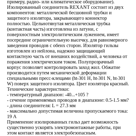
примеру, радио- или климатическое оборудование).
Изолированный соединитель REXANT состоит из двух
компонентов: металлической бесшовной трубки и
защитного изолятора, закрывающего коннектор
полностью. Цельнотянутая металлическая трубка
(контактная часть) изготовлена из латуни, с
поверхностным электролитическим лужением, имеет
посередине ограничительную высечку, для равномерного
заведения проводов с обеих сторон. Изолятор гильзы
изготовлен из нейлона, надежно защищающий
контактную часть от внешних воздействий, а человека от
поражения электрическим током. Полупрозрачный
корпус позволяет контролировать заход жил. Обжатие
производится путем механической деформации
специальными пресс-клещами (ht-301 H, ht-301 N, ht-301
W) поверх защитного изолятора. Цвет изолятора красный.
Технические характеристики:
- температурный диапазон: -40...+105 ?
- сечение применяемых проводов в диапазоне: 0.5-1.5 мм?
- длина соединителя: L = 27.3 мм
- максимально допустимая величина пропускаемого тока:
19 А
Применение изолированных гильз дает возможность
существенно ускорять электромонтажные работы, при
этом контакт является электробезопасным.