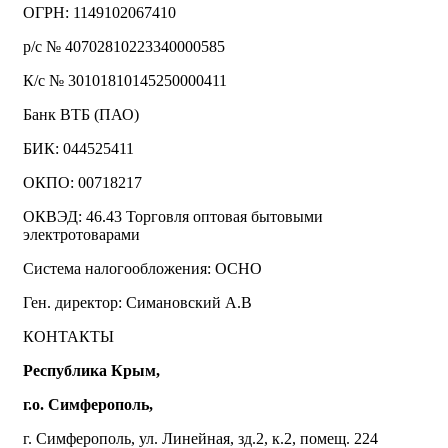
ОГРН: 1149102067410
р/с № 40702810223340000585
К/с № 30101810145250000411
Банк ВТБ (ПАО)
БИК: 044525411
ОКПО: 00718217
ОКВЭД: 46.43 Торговля оптовая бытовыми
электротоварами
Система налогообложения: ОСНО
Ген. директор: Симановский А.В
КОНТАКТЫ
Республика Крым,
г.о. Симферополь,
г. Симферополь, ул. Линейная, зд.2, к.2, помещ. 224