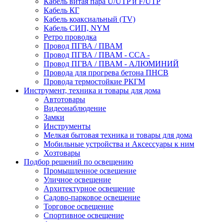
Кабель витая пара U/UTP и F/UTP
Кабель КГ
Кабель коаксиальный (TV)
Кабель СИП, NYM
Ретро проводка
Провод ПГВА / ПВАМ
Провод ПГВА / ПВАМ - CCA -
Провод ПГВА / ПВАМ - АЛЮМИНИЙ
Провода для прогрева бетона ПНСВ
Провода термостойкие РКГМ
Инструмент, техника и товары для дома
Автотовары
Видеонаблюдение
Замки
Инструменты
Мелкая бытовая техника и товары для дома
Мобильные устройства и Аксессуары к ним
Хозтовары
Подбор решений по освещению
Промышленное освещение
Уличное освещение
Архитектурное освещение
Садово-парковое освещение
Торговое освещение
Спортивное освещение