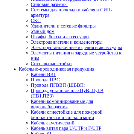
Силовые разъемы
Системы для прокладки кабеля и СИП-
арматура
СКС
Удлинители и сетевые фильтры
Умный дом
Шкафы, боксы и аксессуары
Электродвигатели и конденсаторы
Электроустановочные изделия и аксессуары
Элементы питания и зарядные устройства к
ним
Сигнальные стойки
Кабельно-проводниковая продукция
Кабели ВВГ
Провода ПВС
Провода ПГВВП (ШВВП)
Провода установочные ПуВ, ПуГВ
(ПВ1,ПВ3)
Кабели комбинированные для
видеонаблюдения
Кабели огнестойкие для пожарной
безопастности и сигнализации
Кабель акустический
Кабель витая пара U/UTP и F/UTP
Кабель КГ