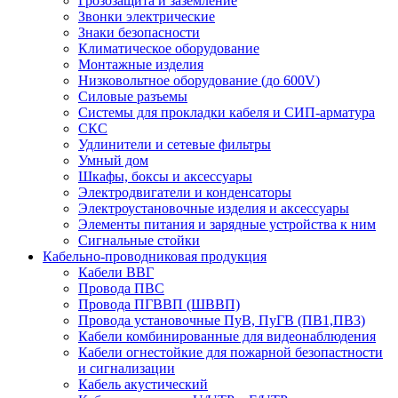
Грозозащита и заземление
Звонки электрические
Знаки безопасности
Климатическое оборудование
Монтажные изделия
Низковольтное оборудование (до 600V)
Силовые разъемы
Системы для прокладки кабеля и СИП-арматура
СКС
Удлинители и сетевые фильтры
Умный дом
Шкафы, боксы и аксессуары
Электродвигатели и конденсаторы
Электроустановочные изделия и аксессуары
Элементы питания и зарядные устройства к ним
Сигнальные стойки
Кабельно-проводниковая продукция
Кабели ВВГ
Провода ПВС
Провода ПГВВП (ШВВП)
Провода установочные ПуВ, ПуГВ (ПВ1,ПВ3)
Кабели комбинированные для видеонаблюдения
Кабели огнестойкие для пожарной безопастности
и сигнализации
Кабель акустический