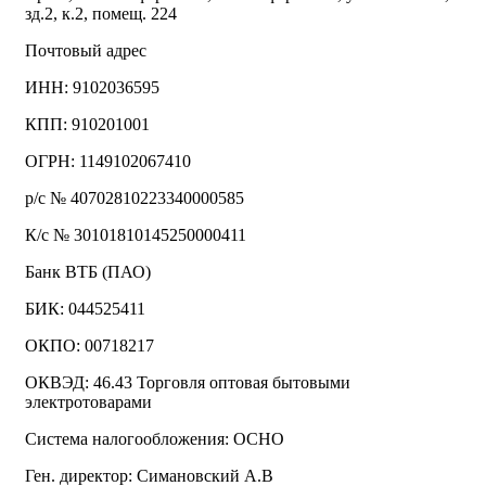
зд.2, к.2, помещ. 224
Почтовый адрес
ИНН: 9102036595
КПП: 910201001
ОГРН: 1149102067410
р/с № 40702810223340000585
К/с № 30101810145250000411
Банк ВТБ (ПАО)
БИК: 044525411
ОКПО: 00718217
ОКВЭД: 46.43 Торговля оптовая бытовыми
электротоварами
Система налогообложения: ОСНО
Ген. директор: Симановский А.В