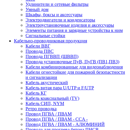
Удлинители и сетевые фильтры
Умный дом
Шкафы, боксы и аксессуары
Электродвигатели и конденсаторы
Электроустановочные изделия и аксессуары
Элементы питания и зарядные устройства к ним
Сигнальные стойки
Кабельно-проводниковая продукция
Кабели ВВГ
Провода ПВС
Провода ПГВВП (ШВВП)
Провода установочные ПуВ, ПуГВ (ПВ1,ПВ3)
Кабели комбинированные для видеонаблюдения
Кабели огнестойкие для пожарной безопастности
и сигнализации
Кабель акустический
Кабель витая пара U/UTP и F/UTP
Кабель КГ
Кабель коаксиальный (TV)
Кабель СИП, NYM
Ретро проводка
Провод ПГВА / ПВАМ
Провод ПГВА / ПВАМ - CCA -
Провод ПГВА / ПВАМ - АЛЮМИНИЙ
Провода для прогрева бетона ПНСВ