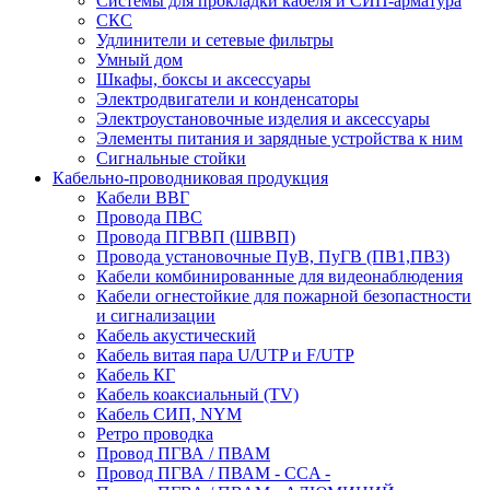
Системы для прокладки кабеля и СИП-арматура
СКС
Удлинители и сетевые фильтры
Умный дом
Шкафы, боксы и аксессуары
Электродвигатели и конденсаторы
Электроустановочные изделия и аксессуары
Элементы питания и зарядные устройства к ним
Сигнальные стойки
Кабельно-проводниковая продукция
Кабели ВВГ
Провода ПВС
Провода ПГВВП (ШВВП)
Провода установочные ПуВ, ПуГВ (ПВ1,ПВ3)
Кабели комбинированные для видеонаблюдения
Кабели огнестойкие для пожарной безопастности
и сигнализации
Кабель акустический
Кабель витая пара U/UTP и F/UTP
Кабель КГ
Кабель коаксиальный (TV)
Кабель СИП, NYM
Ретро проводка
Провод ПГВА / ПВАМ
Провод ПГВА / ПВАМ - CCA -