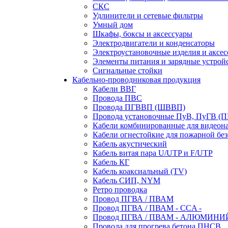
СКС
Удлинители и сетевые фильтры
Умный дом
Шкафы, боксы и аксессуары
Электродвигатели и конденсаторы
Электроустановочные изделия и аксе
Элементы питания и зарядные устрой
Сигнальные стойки
Кабельно-проводниковая продукция
Кабели ВВГ
Провода ПВС
Провода ПГВВП (ШВВП)
Провода установочные ПуВ, ПуГВ (
Кабели комбинированные для видеон
Кабели огнестойкие для пожарной без
Кабель акустический
Кабель витая пара U/UTP и F/UTP
Кабель КГ
Кабель коаксиальный (TV)
Кабель СИП, NYM
Ретро проводка
Провод ПГВА / ПВАМ
Провод ПГВА / ПВАМ - CCA -
Провод ПГВА / ПВАМ - АЛЮМИНИ
Провода для прогрева бетона ПНСВ