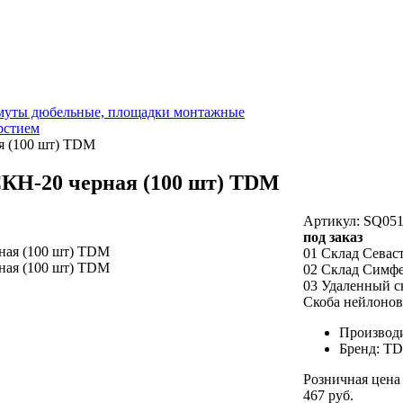
омуты дюбельные, площадки монтажные
рстием
я (100 шт) TDM
СКН-20 черная (100 шт) TDM
Артикул: SQ051
под заказ
01 Склад Севас
02 Склад Симф
03 Удаленный с
Скоба нейлонов
Производ
Бренд: T
Розничная цена
467 руб.