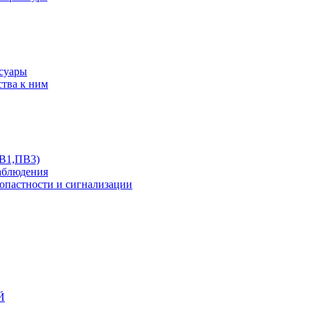
ссуары
ства к ним
ПВ1,ПВ3)
аблюдения
опастности и сигнализации
Й