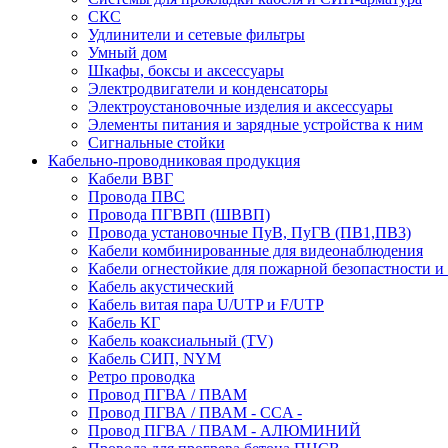
СКС
Удлинители и сетевые фильтры
Умный дом
Шкафы, боксы и аксессуары
Электродвигатели и конденсаторы
Электроустановочные изделия и аксессуары
Элементы питания и зарядные устройства к ним
Сигнальные стойки
Кабельно-проводниковая продукция
Кабели ВВГ
Провода ПВС
Провода ПГВВП (ШВВП)
Провода установочные ПуВ, ПуГВ (ПВ1,ПВ3)
Кабели комбинированные для видеонаблюдения
Кабели огнестойкие для пожарной безопастности и
Кабель акустический
Кабель витая пара U/UTP и F/UTP
Кабель КГ
Кабель коаксиальный (TV)
Кабель СИП, NYM
Ретро проводка
Провод ПГВА / ПВАМ
Провод ПГВА / ПВАМ - CCA -
Провод ПГВА / ПВАМ - АЛЮМИНИЙ