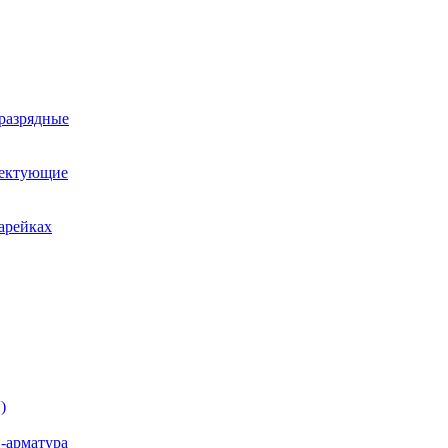
оразрядные
лектующие
арейках
)
-арматура