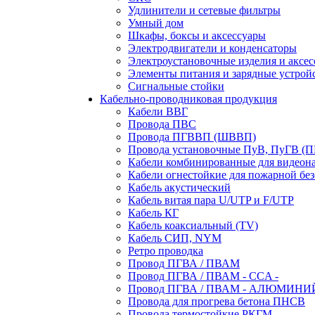
Удлинители и сетевые фильтры
Умный дом
Шкафы, боксы и аксессуары
Электродвигатели и конденсаторы
Электроустановочные изделия и аксе
Элементы питания и зарядные устрой
Сигнальные стойки
Кабельно-проводниковая продукция
Кабели ВВГ
Провода ПВС
Провода ПГВВП (ШВВП)
Провода установочные ПуВ, ПуГВ (
Кабели комбинированные для видеон
Кабели огнестойкие для пожарной без
Кабель акустический
Кабель витая пара U/UTP и F/UTP
Кабель КГ
Кабель коаксиальный (TV)
Кабель СИП, NYM
Ретро проводка
Провод ПГВА / ПВАМ
Провод ПГВА / ПВАМ - CCA -
Провод ПГВА / ПВАМ - АЛЮМИНИ
Провода для прогрева бетона ПНСВ
Провода термостойкие РКГМ