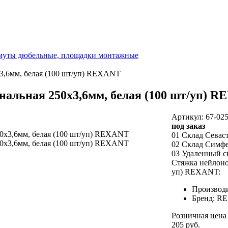
омуты дюбельные, площадки монтажные
3,6мм, белая (100 шт/уп) REXANT
альная 250x3,6мм, белая (100 шт/уп) 
Артикул: 67-02
под заказ
01 Склад Севас
02 Склад Симф
03 Удаленный с
Стяжка нейлоно
уп) REXANT:
Производи
Бренд: R
Розничная цена
205 руб.