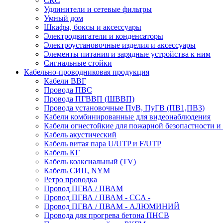
СКС
Удлинители и сетевые фильтры
Умный дом
Шкафы, боксы и аксессуары
Электродвигатели и конденсаторы
Электроустановочные изделия и аксессуары
Элементы питания и зарядные устройства к ним
Сигнальные стойки
Кабельно-проводниковая продукция
Кабели ВВГ
Провода ПВС
Провода ПГВВП (ШВВП)
Провода установочные ПуВ, ПуГВ (ПВ1,ПВ3)
Кабели комбинированные для видеонаблюдения
Кабели огнестойкие для пожарной безопастности и
Кабель акустический
Кабель витая пара U/UTP и F/UTP
Кабель КГ
Кабель коаксиальный (TV)
Кабель СИП, NYM
Ретро проводка
Провод ПГВА / ПВАМ
Провод ПГВА / ПВАМ - CCA -
Провод ПГВА / ПВАМ - АЛЮМИНИЙ
Провода для прогрева бетона ПНСВ