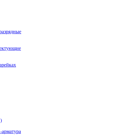
оразрядные
лектующие
арейках
)
-арматура