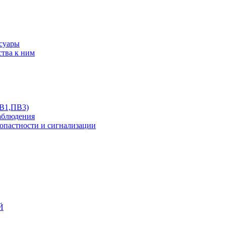
ссуары
ства к ним
ПВ1,ПВ3)
аблюдения
опастности и сигнализации
Й