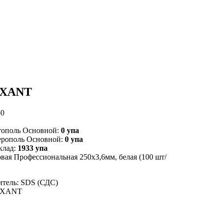
REXANT
50
тополь Основной:
0 упа
ерополь Основной:
0 упа
клад:
1933 упа
вая Профессиональная 250x3,6мм, белая (100 шт/
тель: SDS (СДС)
EXANT