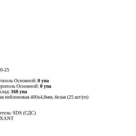
0-25
тополь Основной:
0 упа
ерополь Основной:
0 упа
клад:
168 упа
я нейлоновая 400x4,8мм, белая (25 шт/уп)
тель: SDS (СДС)
EXANT