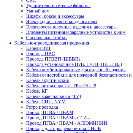
СКС
Удлинители и сетевые фильтры
Умный дом
Шкафы, боксы и аксессуары
Электродвигатели и конденсаторы
Электроустановочные изделия и аксессуары
Элементы питания и зарядные устройства к ним
Сигнальные стойки
Кабельно-проводниковая продукция
Кабели ВВГ
Провода ПВС
Провода ПГВВП (ШВВП)
Провода установочные ПуВ, ПуГВ (ПВ1,ПВ3)
Кабели комбинированные для видеонаблюдения
Кабели огнестойкие для пожарной безопастности и
Кабель акустический
Кабель витая пара U/UTP и F/UTP
Кабель КГ
Кабель коаксиальный (TV)
Кабель СИП, NYM
Ретро проводка
Провод ПГВА / ПВАМ
Провод ПГВА / ПВАМ - CCA -
Провод ПГВА / ПВАМ - АЛЮМИНИЙ
Провода для прогрева бетона ПНСВ