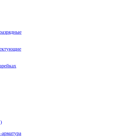
оразрядные
лектующие
арейках
)
-арматура