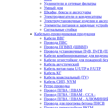
Удлинители и сетевые фильтры
Умный дом
Шкафы, боксы и аксессуары
Электродвигатели и конденсаторы
Электроустановочные изделия и аксе
Элементы питания и зарядные устрой
Сигнальные стойки
Кабельно-проводниковая продукция
Кабели ВВГ
Провода ПВС
Провода ПГВВП (ШВВП)
Провода установочные ПуВ, ПуГВ (
Кабели комбинированные для видеон
Кабели огнестойкие для пожарной без
Кабель акустический
Кабель витая пара U/UTP и F/UTP
Кабель КГ
Кабель коаксиальный (TV)
Кабель СИП, NYM
Ретро проводка
Провод ПГВА / ПВАМ
Провод ПГВА / ПВАМ - CCA -
Провод ПГВА / ПВАМ - АЛЮМИНИ
Провода для прогрева бетона ПНСВ
Провода термостойкие РКГМ