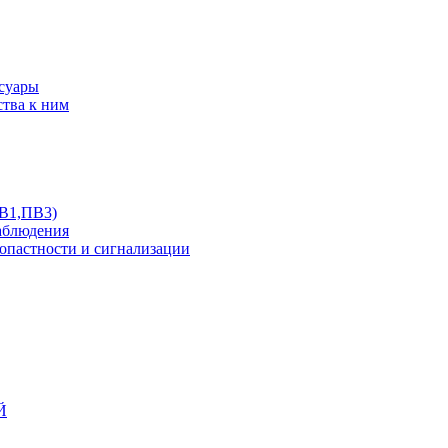
ссуары
ства к ним
ПВ1,ПВ3)
аблюдения
опастности и сигнализации
Й