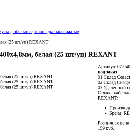
омуты дюбельные, площадки монтажные
елая (25 шт/уп) REXANT
400x4,8мм, белая (25 шт/уп) REXANT
Артикул: 07-040
под заказ
01 Склад Севас
02 Склад Симф
03 Удаленный с
Стяжка кабельна
REXANT:
Производи
Бренд: R
Розничная цена
159 руб.