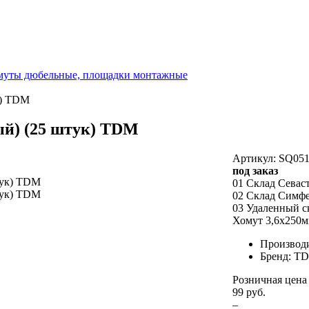
омуты дюбельные, площадки монтажные
к) TDM
ый) (25 штук) TDM
Артикул: SQ051
под заказ
01 Склад Севас
02 Склад Симф
03 Удаленный с
Хомут 3,6х250м
Производ
Бренд: T
Розничная цена
99 руб.
–