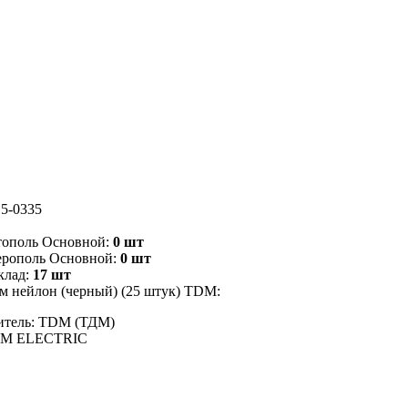
5-0335
тополь Основной:
0 шт
ерополь Основной:
0 шт
клад:
17 шт
м нейлон (черный) (25 штук) TDM:
итель: TDM (ТДМ)
DM ELECTRIC