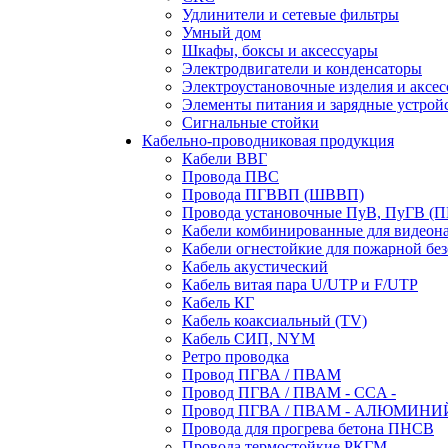
Удлинители и сетевые фильтры
Умный дом
Шкафы, боксы и аксессуары
Электродвигатели и конденсаторы
Электроустановочные изделия и аксе
Элементы питания и зарядные устрой
Сигнальные стойки
Кабельно-проводниковая продукция
Кабели ВВГ
Провода ПВС
Провода ПГВВП (ШВВП)
Провода установочные ПуВ, ПуГВ (
Кабели комбинированные для видеон
Кабели огнестойкие для пожарной без
Кабель акустический
Кабель витая пара U/UTP и F/UTP
Кабель КГ
Кабель коаксиальный (TV)
Кабель СИП, NYM
Ретро проводка
Провод ПГВА / ПВАМ
Провод ПГВА / ПВАМ - CCA -
Провод ПГВА / ПВАМ - АЛЮМИНИ
Провода для прогрева бетона ПНСВ
Провода термостойкие РКГМ