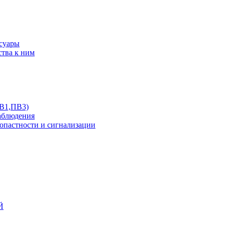
ссуары
ства к ним
ПВ1,ПВ3)
аблюдения
опастности и сигнализации
Й