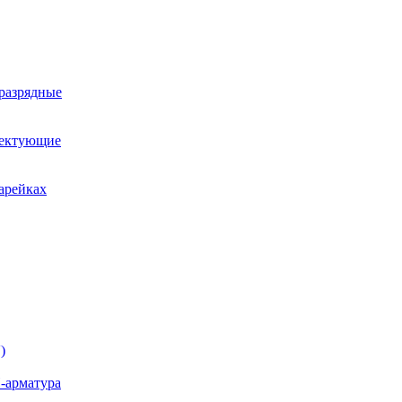
оразрядные
лектующие
арейках
)
-арматура