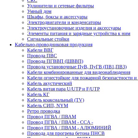
СКС
Удлинители и сетевые фильтры
Умный дом
Шкафы, боксы и аксессуары
Электродвигатели и конденсаторы
Электроустановочные изделия и аксессуары
Элементы питания и зарядные устройства к ним
Сигнальные стойки
Кабельно-проводниковая продукция
Кабели ВВГ
Провода ПВС
Провода ПГВВП (ШВВП)
Провода установочные ПуВ, ПуГВ (ПВ1,ПВ3)
Кабели комбинированные для видеонаблюдения
Кабели огнестойкие для пожарной безопастности и
Кабель акустический
Кабель витая пара U/UTP и F/UTP
Кабель КГ
Кабель коаксиальный (TV)
Кабель СИП, NYM
Ретро проводка
Провод ПГВА / ПВАМ
Провод ПГВА / ПВАМ - CCA -
Провод ПГВА / ПВАМ - АЛЮМИНИЙ
Провода для прогрева бетона ПНСВ