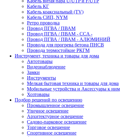
Кабель витая пара U/UTP и F/UTP
Кабель КГ
Кабель коаксиальный (TV)
Кабель СИП, NYM
Ретро проводка
Провод ПГВА / ПВАМ
Провод ПГВА / ПВАМ - CCA -
Провод ПГВА / ПВАМ - АЛЮМИНИЙ
Провода для прогрева бетона ПНСВ
Провода термостойкие РКГМ
Инструмент, техника и товары для дома
Автотовары
Видеонаблюдение
Замки
Инструменты
Мелкая бытовая техника и товары для дома
Мобильные устройства и Аксессуары к ним
Хозтовары
Подбор решений по освещению
Промышленное освещение
Уличное освещение
Архитектурное освещение
Садово-парковое освещение
Торговое освещение
Спортивное освещение