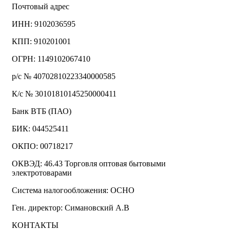
Почтовый адрес
ИНН: 9102036595
КПП: 910201001
ОГРН: 1149102067410
р/с № 40702810223340000585
К/с № 30101810145250000411
Банк ВТБ (ПАО)
БИК: 044525411
ОКПО: 00718217
ОКВЭД: 46.43 Торговля оптовая бытовыми
электротоварами
Система налогообложения: ОСНО
Ген. директор: Симановский А.В
КОНТАКТЫ