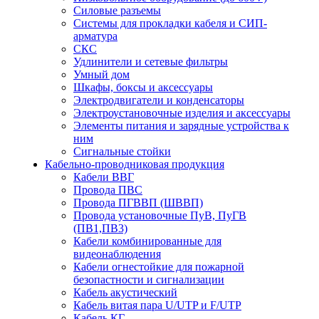
Силовые разъемы
Системы для прокладки кабеля и СИП-
арматура
СКС
Удлинители и сетевые фильтры
Умный дом
Шкафы, боксы и аксессуары
Электродвигатели и конденсаторы
Электроустановочные изделия и аксессуары
Элементы питания и зарядные устройства к
ним
Сигнальные стойки
Кабельно-проводниковая продукция
Кабели ВВГ
Провода ПВС
Провода ПГВВП (ШВВП)
Провода установочные ПуВ, ПуГВ
(ПВ1,ПВ3)
Кабели комбинированные для
видеонаблюдения
Кабели огнестойкие для пожарной
безопастности и сигнализации
Кабель акустический
Кабель витая пара U/UTP и F/UTP
Кабель КГ