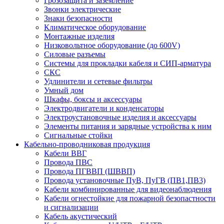
Грозозащита и заземление
Звонки электрические
Знаки безопасности
Климатическое оборудование
Монтажные изделия
Низковольтное оборудование (до 600V)
Силовые разъемы
Системы для прокладки кабеля и СИП-арматура
СКС
Удлинители и сетевые фильтры
Умный дом
Шкафы, боксы и аксессуары
Электродвигатели и конденсаторы
Электроустановочные изделия и аксессуары
Элементы питания и зарядные устройства к ним
Сигнальные стойки
Кабельно-проводниковая продукция
Кабели ВВГ
Провода ПВС
Провода ПГВВП (ШВВП)
Провода установочные ПуВ, ПуГВ (ПВ1,ПВ3)
Кабели комбинированные для видеонаблюдения
Кабели огнестойкие для пожарной безопастности
и сигнализации
Кабель акустический