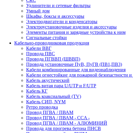
СКС
Удлинители и сетевые фильтры
Умный дом
Шкафы, боксы и аксессуары
Электродвигатели и конденсаторы
Электроустановочные изделия и аксессуары
Элементы питания и зарядные устройства к ним
Сигнальные стойки
Кабельно-проводниковая продукция
Кабели ВВГ
Провода ПВС
Провода ПГВВП (ШВВП)
Провода установочные ПуВ, ПуГВ (ПВ1,ПВ3)
Кабели комбинированные для видеонаблюдения
Кабели огнестойкие для пожарной безопастности и
Кабель акустический
Кабель витая пара U/UTP и F/UTP
Кабель КГ
Кабель коаксиальный (TV)
Кабель СИП, NYM
Ретро проводка
Провод ПГВА / ПВАМ
Провод ПГВА / ПВАМ - CCA -
Провод ПГВА / ПВАМ - АЛЮМИНИЙ
Провода для прогрева бетона ПНСВ