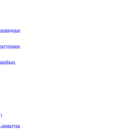
оразрядные
лектующие
арейках
)
-арматура