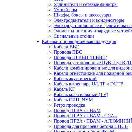
Удлинители и сетевые фильтры
Умный дом
Шкафы, боксы и аксессуары
Электродвигатели и конденсаторы
Электроустановочные изделия и аксе
Элементы питания и зарядные устрой
Сигнальные стойки
Кабельно-проводниковая продукция
Кабели ВВГ
Провода ПВС
Провода ПГВВП (ШВВП)
Провода установочные ПуВ, ПуГВ (
Кабели комбинированные для видеон
Кабели огнестойкие для пожарной без
Кабель акустический
Кабель витая пара U/UTP и F/UTP
Кабель КГ
Кабель коаксиальный (TV)
Кабель СИП, NYM
Ретро проводка
Провод ПГВА / ПВАМ
Провод ПГВА / ПВАМ - CCA -
Провод ПГВА / ПВАМ - АЛЮМИНИ
Провода для прогрева бетона ПНСВ
Провода термостойкие РКГМ