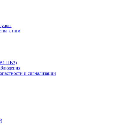
ссуары
ства к ним
ПВ1,ПВ3)
аблюдения
опастности и сигнализации
Й