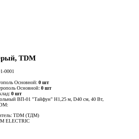
серый, TDM
1-0001
тополь Основной:
0 шт
ерополь Основной:
0 шт
клад:
0 шт
ольный ВП-01 "Тайфун" H1,25 м, D40 см, 40 Вт,
TDM:
итель: TDM (ТДМ)
DM ELECTRIC