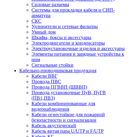
Силовые разъемы
Системы для прокладки кабеля и СИП-
арматура
СКС
Удлинители и сетевые фильтры
Умный дом
Шкафы, боксы и аксессуары
Электродвигатели и конденсаторы
Электроустановочные изделия и аксессуары
Элементы питания и зарядные устройства к
ним
Сигнальные стойки
Кабельно-проводниковая продукция
Кабели ВВГ
Провода ПВС
Провода ПГВВП (ШВВП)
Провода установочные ПуВ, ПуГВ
(ПВ1,ПВ3)
Кабели комбинированные для
видеонаблюдения
Кабели огнестойкие для пожарной
безопастности и сигнализации
Кабель акустический
Кабель витая пара U/UTP и F/UTP
Кабель КГ