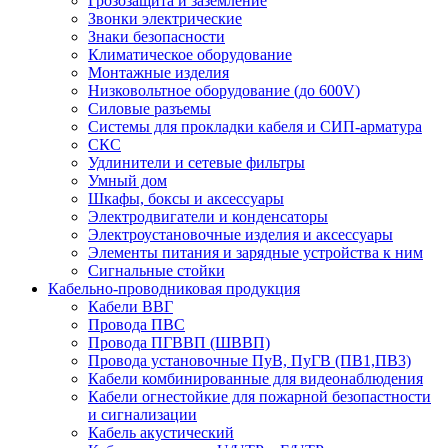
Грозозащита и заземление
Звонки электрические
Знаки безопасности
Климатическое оборудование
Монтажные изделия
Низковольтное оборудование (до 600V)
Силовые разъемы
Системы для прокладки кабеля и СИП-арматура
СКС
Удлинители и сетевые фильтры
Умный дом
Шкафы, боксы и аксессуары
Электродвигатели и конденсаторы
Электроустановочные изделия и аксессуары
Элементы питания и зарядные устройства к ним
Сигнальные стойки
Кабельно-проводниковая продукция
Кабели ВВГ
Провода ПВС
Провода ПГВВП (ШВВП)
Провода установочные ПуВ, ПуГВ (ПВ1,ПВ3)
Кабели комбинированные для видеонаблюдения
Кабели огнестойкие для пожарной безопастности
и сигнализации
Кабель акустический