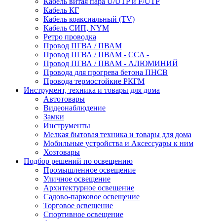
Кабель витая пара U/UTP и F/UTP
Кабель КГ
Кабель коаксиальный (TV)
Кабель СИП, NYM
Ретро проводка
Провод ПГВА / ПВАМ
Провод ПГВА / ПВАМ - CCA -
Провод ПГВА / ПВАМ - АЛЮМИНИЙ
Провода для прогрева бетона ПНСВ
Провода термостойкие РКГМ
Инструмент, техника и товары для дома
Автотовары
Видеонаблюдение
Замки
Инструменты
Мелкая бытовая техника и товары для дома
Мобильные устройства и Аксессуары к ним
Хозтовары
Подбор решений по освещению
Промышленное освещение
Уличное освещение
Архитектурное освещение
Садово-парковое освещение
Торговое освещение
Спортивное освещение