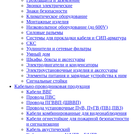
Грозозащита и заземление
Звонки электрические
Знаки безопасности
Климатическое оборудование
Монтажные изделия
Низковольтное оборудование (до 600V)
Силовые разъемы
Системы для прокладки кабеля и СИП-арматура
СКС
Удлинители и сетевые фильтры
Умный дом
Шкафы, боксы и аксессуары
Электродвигатели и конденсаторы
Электроустановочные изделия и аксессуары
Элементы питания и зарядные устройства к ним
Сигнальные стойки
Кабельно-проводниковая продукция
Кабели ВВГ
Провода ПВС
Провода ПГВВП (ШВВП)
Провода установочные ПуВ, ПуГВ (ПВ1,ПВ3)
Кабели комбинированные для видеонаблюдения
Кабели огнестойкие для пожарной безопастности
и сигнализации
Кабель акустический