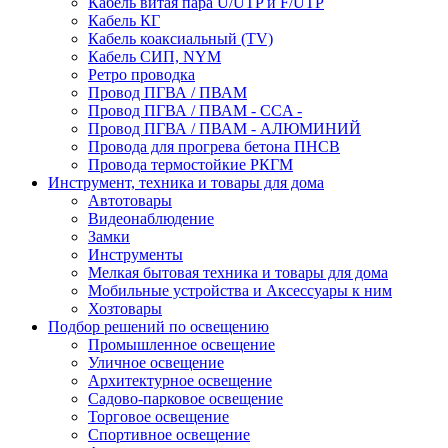
Кабель витая пара U/UTP и F/UTP
Кабель КГ
Кабель коаксиальный (TV)
Кабель СИП, NYM
Ретро проводка
Провод ПГВА / ПВАМ
Провод ПГВА / ПВАМ - CCA -
Провод ПГВА / ПВАМ - АЛЮМИНИЙ
Провода для прогрева бетона ПНСВ
Провода термостойкие РКГМ
Инструмент, техника и товары для дома
Автотовары
Видеонаблюдение
Замки
Инструменты
Мелкая бытовая техника и товары для дома
Мобильные устройства и Аксессуары к ним
Хозтовары
Подбор решений по освещению
Промышленное освещение
Уличное освещение
Архитектурное освещение
Садово-парковое освещение
Торговое освещение
Спортивное освещение