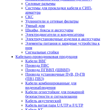
Силовые разъемы
Системы для прокладки кабеля и СИП-
арматура
СКС
Удлинители и сетевые фильтры
Умный дом
Шкафы, боксы и аксессуары
Электродвигатели и конденсаторы
Электроустановочные изделия и аксессуары
Элементы питания и зарядные устройства к
ним
Сигнальные стойки
Кабельно-проводниковая продукция
Кабели ВВГ
Провода ПВС
Провода ПГВВП (ШВВП)
Провода установочные ПуВ, ПуГВ
(ПВ1,ПВ3)
Кабели комбинированные для
видеонаблюдения
Кабели огнестойкие для пожарной
безопастности и сигнализации
Кабель акустический
Кабель витая пара U/UTP и F/UTP
Кабель КГ