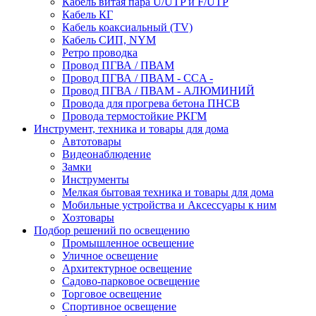
Кабель витая пара U/UTP и F/UTP
Кабель КГ
Кабель коаксиальный (TV)
Кабель СИП, NYM
Ретро проводка
Провод ПГВА / ПВАМ
Провод ПГВА / ПВАМ - CCA -
Провод ПГВА / ПВАМ - АЛЮМИНИЙ
Провода для прогрева бетона ПНСВ
Провода термостойкие РКГМ
Инструмент, техника и товары для дома
Автотовары
Видеонаблюдение
Замки
Инструменты
Мелкая бытовая техника и товары для дома
Мобильные устройства и Аксессуары к ним
Хозтовары
Подбор решений по освещению
Промышленное освещение
Уличное освещение
Архитектурное освещение
Садово-парковое освещение
Торговое освещение
Спортивное освещение