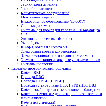
Грозозащита и заземление
Звонки электрические
Знаки безопасности
Климатическое оборудование
Монтажные изделия
Низковольтное оборудование (до 600V)
Силовые разъемы
Системы для прокладки кабеля и СИП-арматура
СКС
Удлинители и сетевые фильтры
Умный дом
Шкафы, боксы и аксессуары
Электродвигатели и конденсаторы
Электроустановочные изделия и аксессуары
Элементы питания и зарядные устройства к ним
Сигнальные стойки
Кабельно-проводниковая продукция
Кабели ВВГ
Провода ПВС
Провода ПГВВП (ШВВП)
Провода установочные ПуВ, ПуГВ (ПВ1,ПВ3)
Кабели комбинированные для видеонаблюдения
Кабели огнестойкие для пожарной безопастности
и сигнализации
Кабель акустический