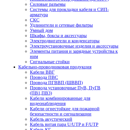
Силовые разъемы
Системы для прокладки кабеля и СИП-
арматура
СКС
Удлинители и сетевые фильтры
Умный дом
Шкафы, боксы и аксессуары
Электродвигатели и конденсаторы
Электроустановочные изделия и аксессуары
Элементы питания и зарядные устройства к
ним
Сигнальные стойки
Кабельно-проводниковая продукция
Кабели ВВГ
Провода ПВС
Провода ПГВВП (ШВВП)
Провода установочные ПуВ, ПуГВ
(ПВ1,ПВ3)
Кабели комбинированные для
видеонаблюдения
Кабели огнестойкие для пожарной
безопастности и сигнализации
Кабель акустический
Кабель витая пара U/UTP и F/UTP
Кабель КГ