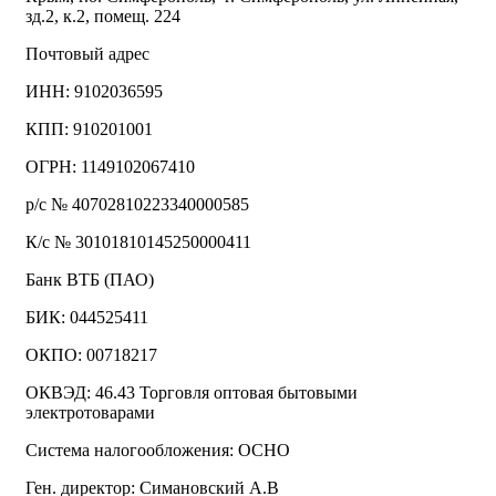
зд.2, к.2, помещ. 224
Почтовый адрес
ИНН: 9102036595
КПП: 910201001
ОГРН: 1149102067410
р/с № 40702810223340000585
К/с № 30101810145250000411
Банк ВТБ (ПАО)
БИК: 044525411
ОКПО: 00718217
ОКВЭД: 46.43 Торговля оптовая бытовыми
электротоварами
Система налогообложения: ОСНО
Ген. директор: Симановский А.В