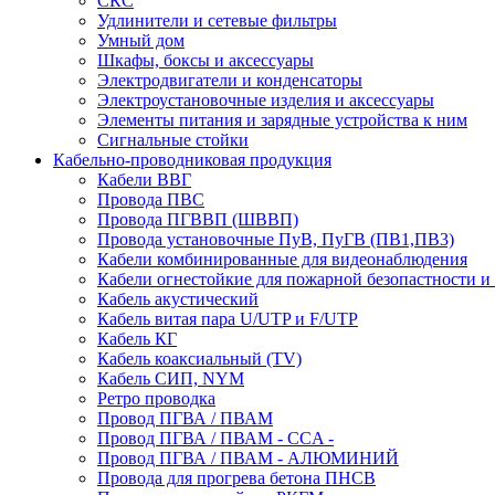
СКС
Удлинители и сетевые фильтры
Умный дом
Шкафы, боксы и аксессуары
Электродвигатели и конденсаторы
Электроустановочные изделия и аксессуары
Элементы питания и зарядные устройства к ним
Сигнальные стойки
Кабельно-проводниковая продукция
Кабели ВВГ
Провода ПВС
Провода ПГВВП (ШВВП)
Провода установочные ПуВ, ПуГВ (ПВ1,ПВ3)
Кабели комбинированные для видеонаблюдения
Кабели огнестойкие для пожарной безопастности и
Кабель акустический
Кабель витая пара U/UTP и F/UTP
Кабель КГ
Кабель коаксиальный (TV)
Кабель СИП, NYM
Ретро проводка
Провод ПГВА / ПВАМ
Провод ПГВА / ПВАМ - CCA -
Провод ПГВА / ПВАМ - АЛЮМИНИЙ
Провода для прогрева бетона ПНСВ