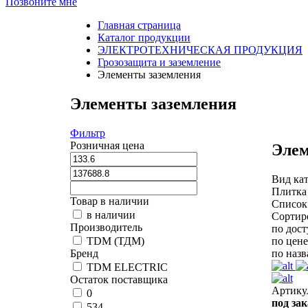
Позвоните мне
Главная страница
Каталог продукции
ЭЛЕКТРОТЕХНИЧЕСКАЯ ПРОДУКЦИЯ
Грозозащита и заземление
Элементы заземления
Элементы заземления
Фильтр
Розничная цена
Элем
Вид кат
Плитка
Товар в наличии
Список
в наличии
Сортир
Производитель
по дос
по цене
TDM (ТДМ)
по наз
Бренд
TDM ELECTRIC
Остаток поставщика
Артику
0
под зак
534