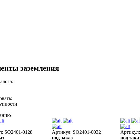
енты заземления
алога:
овать:
тупности
ванию
л: SQ2401-0128
Артикул: SQ2401-0032
Артикул
аз
под заказ
под зака