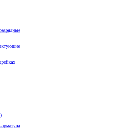
оразрядные
лектующие
арейках
)
-арматура