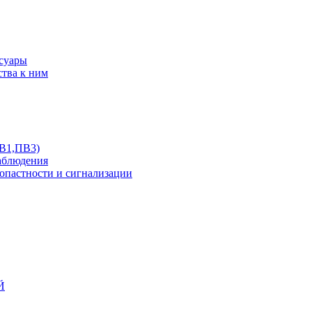
ссуары
ства к ним
ПВ1,ПВ3)
аблюдения
опастности и сигнализации
Й