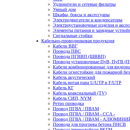
Удлинители и сетевые фильтры
Умный дом
Шкафы, боксы и аксессуары
Электродвигатели и конденсаторы
Электроустановочные изделия и аксе
Элементы питания и зарядные устрой
Сигнальные стойки
Кабельно-проводниковая продукция
Кабели ВВГ
Провода ПВС
Провода ПГВВП (ШВВП)
Провода установочные ПуВ, ПуГВ (
Кабели комбинированные для видеон
Кабели огнестойкие для пожарной без
Кабель акустический
Кабель витая пара U/UTP и F/UTP
Кабель КГ
Кабель коаксиальный (TV)
Кабель СИП, NYM
Ретро проводка
Провод ПГВА / ПВАМ
Провод ПГВА / ПВАМ - CCA -
Провод ПГВА / ПВАМ - АЛЮМИНИ
Провода для прогрева бетона ПНСВ
Провода термостойкие РКГМ