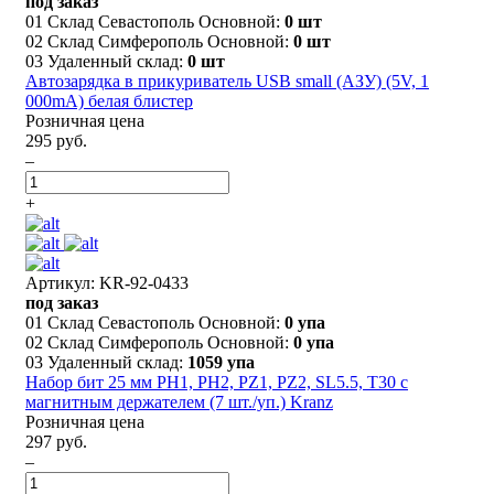
под заказ
01 Склад Севастополь Основной:
0 шт
02 Склад Симферополь Основной:
0 шт
03 Удаленный склад:
0 шт
Автозарядка в прикуриватель USB small (АЗУ) (5V, 1
000mA) белая блистер
Розничная цена
295 руб.
–
+
Артикул: KR-92-0433
под заказ
01 Склад Севастополь Основной:
0 упа
02 Склад Симферополь Основной:
0 упа
03 Удаленный склад:
1059 упа
Набор бит 25 мм PH1, PH2, PZ1, PZ2, SL5.5, T30 с
магнитным держателем (7 шт./уп.) Kranz
Розничная цена
297 руб.
–