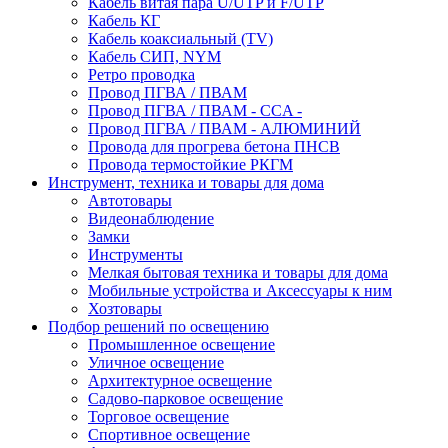
Кабель витая пара U/UTP и F/UTP
Кабель КГ
Кабель коаксиальный (TV)
Кабель СИП, NYM
Ретро проводка
Провод ПГВА / ПВАМ
Провод ПГВА / ПВАМ - CCA -
Провод ПГВА / ПВАМ - АЛЮМИНИЙ
Провода для прогрева бетона ПНСВ
Провода термостойкие РКГМ
Инструмент, техника и товары для дома
Автотовары
Видеонаблюдение
Замки
Инструменты
Мелкая бытовая техника и товары для дома
Мобильные устройства и Аксессуары к ним
Хозтовары
Подбор решений по освещению
Промышленное освещение
Уличное освещение
Архитектурное освещение
Садово-парковое освещение
Торговое освещение
Спортивное освещение