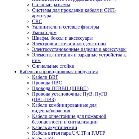
Силовые разъемы
Системы для прокладки кабеля и СИП-
арматура
СКС
Удлинители и сетевые фильтры
Умный дом
Шкафы, боксы и аксессуары
Электродвигатели и конденсаторы
Электроустановочные изделия и аксессуары
Элементы питания и зарядные устройства к
ним
Сигнальные стойки
Кабельно-проводниковая продукция
Кабели ВВГ
Провода ПВС
Провода ПГВВП (ШВВП)
Провода установочные ПуВ, ПуГВ
(ПВ1,ПВ3)
Кабели комбинированные для
видеонаблюдения
Кабели огнестойкие для пожарной
безопастности и сигнализации
Кабель акустический
Кабель витая пара U/UTP и F/UTP
Кабель КГ