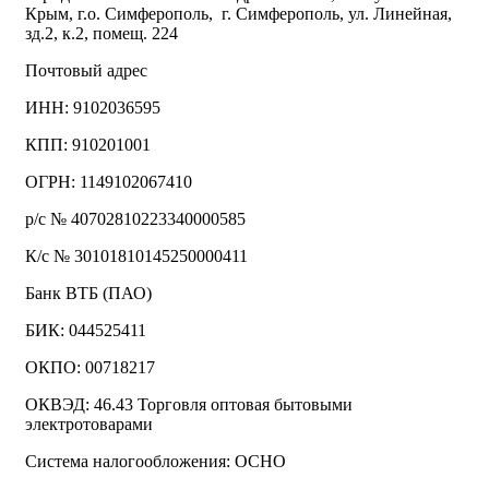
Крым, г.о. Симферополь, г. Симферополь, ул. Линейная,
зд.2, к.2, помещ. 224
Почтовый адрес
ИНН: 9102036595
КПП: 910201001
ОГРН: 1149102067410
р/с № 40702810223340000585
К/с № 30101810145250000411
Банк ВТБ (ПАО)
БИК: 044525411
ОКПО: 00718217
ОКВЭД: 46.43 Торговля оптовая бытовыми
электротоварами
Система налогообложения: ОСНО