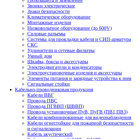
Грозозащита и заземление
Звонки электрические
Знаки безопасности
Климатическое оборудование
Монтажные изделия
Низковольтное оборудование (до 600V)
Силовые разъемы
Системы для прокладки кабеля и СИП-арматура
СКС
Удлинители и сетевые фильтры
Умный дом
Шкафы, боксы и аксессуары
Электродвигатели и конденсаторы
Электроустановочные изделия и аксессуары
Элементы питания и зарядные устройства к ним
Сигнальные стойки
Кабельно-проводниковая продукция
Кабели ВВГ
Провода ПВС
Провода ПГВВП (ШВВП)
Провода установочные ПуВ, ПуГВ (ПВ1,ПВ3)
Кабели комбинированные для видеонаблюдения
Кабели огнестойкие для пожарной безопастности
и сигнализации
Кабель акустический