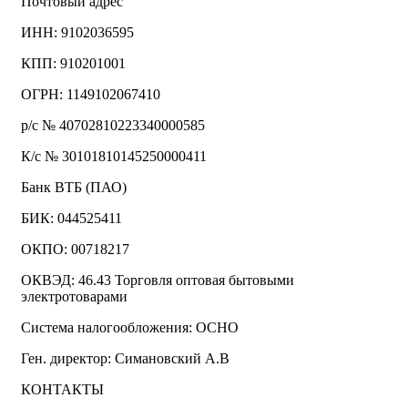
Почтовый адрес
ИНН: 9102036595
КПП: 910201001
ОГРН: 1149102067410
р/с № 40702810223340000585
К/с № 30101810145250000411
Банк ВТБ (ПАО)
БИК: 044525411
ОКПО: 00718217
ОКВЭД: 46.43 Торговля оптовая бытовыми
электротоварами
Система налогообложения: ОСНО
Ген. директор: Симановский А.В
КОНТАКТЫ