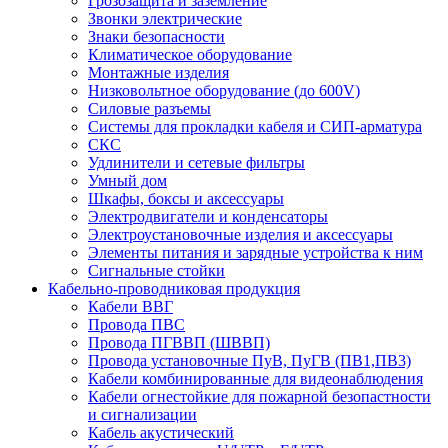
Грозозащита и заземление
Звонки электрические
Знаки безопасности
Климатическое оборудование
Монтажные изделия
Низковольтное оборудование (до 600V)
Силовые разъемы
Системы для прокладки кабеля и СИП-арматура
СКС
Удлинители и сетевые фильтры
Умный дом
Шкафы, боксы и аксессуары
Электродвигатели и конденсаторы
Электроустановочные изделия и аксессуары
Элементы питания и зарядные устройства к ним
Сигнальные стойки
Кабельно-проводниковая продукция
Кабели ВВГ
Провода ПВС
Провода ПГВВП (ШВВП)
Провода установочные ПуВ, ПуГВ (ПВ1,ПВ3)
Кабели комбинированные для видеонаблюдения
Кабели огнестойкие для пожарной безопастности
и сигнализации
Кабель акустический