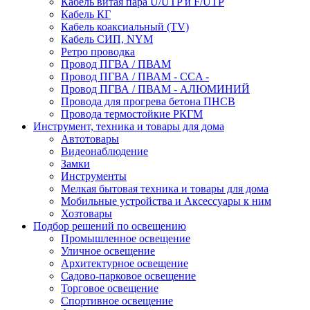
Кабель витая пара U/UTP и F/UTP
Кабель КГ
Кабель коаксиальный (TV)
Кабель СИП, NYM
Ретро проводка
Провод ПГВА / ПВАМ
Провод ПГВА / ПВАМ - CCA -
Провод ПГВА / ПВАМ - АЛЮМИНИЙ
Провода для прогрева бетона ПНСВ
Провода термостойкие РКГМ
Инструмент, техника и товары для дома
Автотовары
Видеонаблюдение
Замки
Инструменты
Мелкая бытовая техника и товары для дома
Мобильные устройства и Аксессуары к ним
Хозтовары
Подбор решений по освещению
Промышленное освещение
Уличное освещение
Архитектурное освещение
Садово-парковое освещение
Торговое освещение
Спортивное освещение