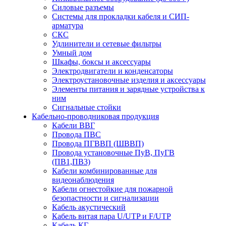
Силовые разъемы
Системы для прокладки кабеля и СИП-
арматура
СКС
Удлинители и сетевые фильтры
Умный дом
Шкафы, боксы и аксессуары
Электродвигатели и конденсаторы
Электроустановочные изделия и аксессуары
Элементы питания и зарядные устройства к
ним
Сигнальные стойки
Кабельно-проводниковая продукция
Кабели ВВГ
Провода ПВС
Провода ПГВВП (ШВВП)
Провода установочные ПуВ, ПуГВ
(ПВ1,ПВ3)
Кабели комбинированные для
видеонаблюдения
Кабели огнестойкие для пожарной
безопастности и сигнализации
Кабель акустический
Кабель витая пара U/UTP и F/UTP
Кабель КГ