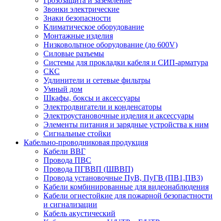
Грозозащита и заземление
Звонки электрические
Знаки безопасности
Климатическое оборудование
Монтажные изделия
Низковольтное оборудование (до 600V)
Силовые разъемы
Системы для прокладки кабеля и СИП-арматура
СКС
Удлинители и сетевые фильтры
Умный дом
Шкафы, боксы и аксессуары
Электродвигатели и конденсаторы
Электроустановочные изделия и аксессуары
Элементы питания и зарядные устройства к ним
Сигнальные стойки
Кабельно-проводниковая продукция
Кабели ВВГ
Провода ПВС
Провода ПГВВП (ШВВП)
Провода установочные ПуВ, ПуГВ (ПВ1,ПВ3)
Кабели комбинированные для видеонаблюдения
Кабели огнестойкие для пожарной безопастности
и сигнализации
Кабель акустический