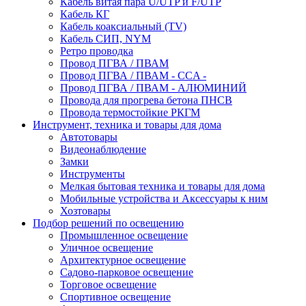
Кабель витая пара U/UTP и F/UTP
Кабель КГ
Кабель коаксиальный (TV)
Кабель СИП, NYM
Ретро проводка
Провод ПГВА / ПВАМ
Провод ПГВА / ПВАМ - CCA -
Провод ПГВА / ПВАМ - АЛЮМИНИЙ
Провода для прогрева бетона ПНСВ
Провода термостойкие РКГМ
Инструмент, техника и товары для дома
Автотовары
Видеонаблюдение
Замки
Инструменты
Мелкая бытовая техника и товары для дома
Мобильные устройства и Аксессуары к ним
Хозтовары
Подбор решений по освещению
Промышленное освещение
Уличное освещение
Архитектурное освещение
Садово-парковое освещение
Торговое освещение
Спортивное освещение