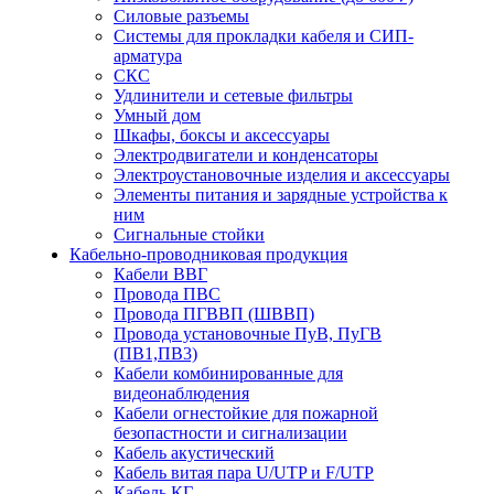
Силовые разъемы
Системы для прокладки кабеля и СИП-
арматура
СКС
Удлинители и сетевые фильтры
Умный дом
Шкафы, боксы и аксессуары
Электродвигатели и конденсаторы
Электроустановочные изделия и аксессуары
Элементы питания и зарядные устройства к
ним
Сигнальные стойки
Кабельно-проводниковая продукция
Кабели ВВГ
Провода ПВС
Провода ПГВВП (ШВВП)
Провода установочные ПуВ, ПуГВ
(ПВ1,ПВ3)
Кабели комбинированные для
видеонаблюдения
Кабели огнестойкие для пожарной
безопастности и сигнализации
Кабель акустический
Кабель витая пара U/UTP и F/UTP
Кабель КГ