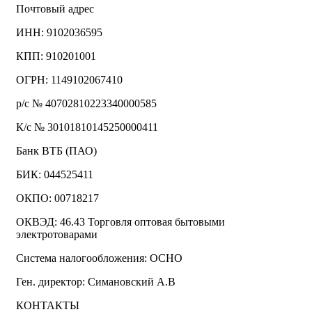
Почтовый адрес
ИНН: 9102036595
КПП: 910201001
ОГРН: 1149102067410
р/с № 40702810223340000585
К/с № 30101810145250000411
Банк ВТБ (ПАО)
БИК: 044525411
ОКПО: 00718217
ОКВЭД: 46.43 Торговля оптовая бытовыми
электротоварами
Система налогообложения: ОСНО
Ген. директор: Симановский А.В
КОНТАКТЫ