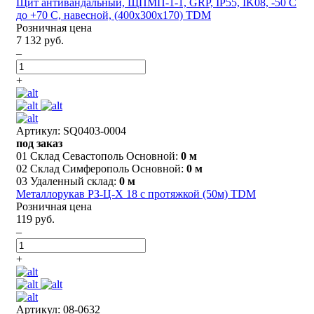
Щит антивандальный, ЩПМП-1-1, GRP, IP55, IK08, -50 С
до +70 С, навесной, (400х300х170) TDM
Розничная цена
7 132 руб.
–
+
Артикул: SQ0403-0004
под заказ
01 Склад Севастополь Основной:
0 м
02 Склад Симферополь Основной:
0 м
03 Удаленный склад:
0 м
Металлорукав РЗ-Ц-Х 18 с протяжкой (50м) TDM
Розничная цена
119 руб.
–
+
Артикул: 08-0632