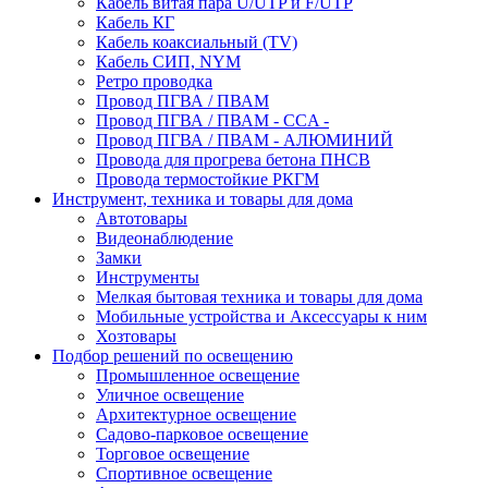
Кабель витая пара U/UTP и F/UTP
Кабель КГ
Кабель коаксиальный (TV)
Кабель СИП, NYM
Ретро проводка
Провод ПГВА / ПВАМ
Провод ПГВА / ПВАМ - CCA -
Провод ПГВА / ПВАМ - АЛЮМИНИЙ
Провода для прогрева бетона ПНСВ
Провода термостойкие РКГМ
Инструмент, техника и товары для дома
Автотовары
Видеонаблюдение
Замки
Инструменты
Мелкая бытовая техника и товары для дома
Мобильные устройства и Аксессуары к ним
Хозтовары
Подбор решений по освещению
Промышленное освещение
Уличное освещение
Архитектурное освещение
Садово-парковое освещение
Торговое освещение
Спортивное освещение