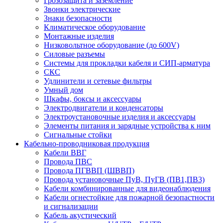
Грозозащита и заземление
Звонки электрические
Знаки безопасности
Климатическое оборудование
Монтажные изделия
Низковольтное оборудование (до 600V)
Силовые разъемы
Системы для прокладки кабеля и СИП-арматура
СКС
Удлинители и сетевые фильтры
Умный дом
Шкафы, боксы и аксессуары
Электродвигатели и конденсаторы
Электроустановочные изделия и аксессуары
Элементы питания и зарядные устройства к ним
Сигнальные стойки
Кабельно-проводниковая продукция
Кабели ВВГ
Провода ПВС
Провода ПГВВП (ШВВП)
Провода установочные ПуВ, ПуГВ (ПВ1,ПВ3)
Кабели комбинированные для видеонаблюдения
Кабели огнестойкие для пожарной безопастности
и сигнализации
Кабель акустический