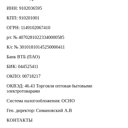
ИНН: 9102036595
КПП: 910201001
ОГРН: 1149102067410
р/с № 40702810223340000585
К/с № 30101810145250000411
Банк ВТБ (ПАО)
БИК: 044525411
ОКПО: 00718217
ОКВЭД: 46.43 Торговля оптовая бытовыми
электротоварами
Система налогообложения: ОСНО
Ген. директор: Симановский А.В
КОНТАКТЫ