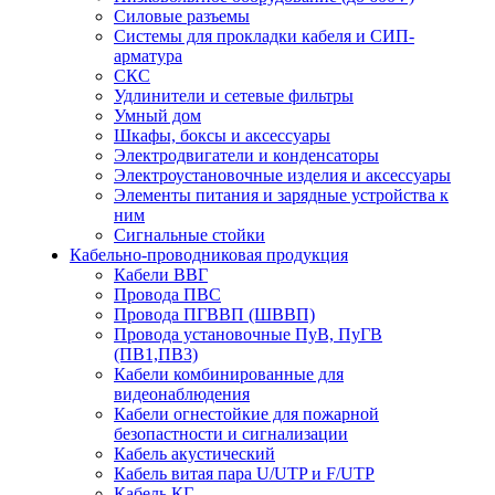
Силовые разъемы
Системы для прокладки кабеля и СИП-
арматура
СКС
Удлинители и сетевые фильтры
Умный дом
Шкафы, боксы и аксессуары
Электродвигатели и конденсаторы
Электроустановочные изделия и аксессуары
Элементы питания и зарядные устройства к
ним
Сигнальные стойки
Кабельно-проводниковая продукция
Кабели ВВГ
Провода ПВС
Провода ПГВВП (ШВВП)
Провода установочные ПуВ, ПуГВ
(ПВ1,ПВ3)
Кабели комбинированные для
видеонаблюдения
Кабели огнестойкие для пожарной
безопастности и сигнализации
Кабель акустический
Кабель витая пара U/UTP и F/UTP
Кабель КГ