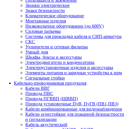
Грозозащита и заземление
Звонки электрические
Знаки безопасности
Климатическое оборудование
Монтажные изделия
Низковольтное оборудование (до 600V)
Силовые разъемы
Системы для прокладки кабеля и СИП-арматура
СКС
Удлинители и сетевые фильтры
Умный дом
Шкафы, боксы и аксессуары
Электродвигатели и конденсаторы
Электроустановочные изделия и аксессуары
Элементы питания и зарядные устройства к ним
Сигнальные стойки
Кабельно-проводниковая продукция
Кабели ВВГ
Провода ПВС
Провода ПГВВП (ШВВП)
Провода установочные ПуВ, ПуГВ (ПВ1,ПВ3)
Кабели комбинированные для видеонаблюдения
Кабели огнестойкие для пожарной безопастности
и сигнализации
Кабель акустический