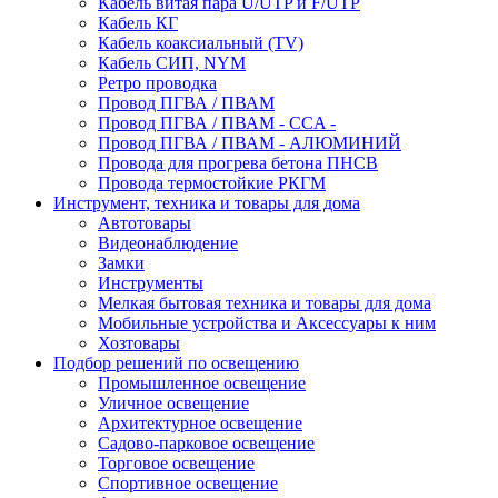
Кабель витая пара U/UTP и F/UTP
Кабель КГ
Кабель коаксиальный (TV)
Кабель СИП, NYM
Ретро проводка
Провод ПГВА / ПВАМ
Провод ПГВА / ПВАМ - CCA -
Провод ПГВА / ПВАМ - АЛЮМИНИЙ
Провода для прогрева бетона ПНСВ
Провода термостойкие РКГМ
Инструмент, техника и товары для дома
Автотовары
Видеонаблюдение
Замки
Инструменты
Мелкая бытовая техника и товары для дома
Мобильные устройства и Аксессуары к ним
Хозтовары
Подбор решений по освещению
Промышленное освещение
Уличное освещение
Архитектурное освещение
Садово-парковое освещение
Торговое освещение
Спортивное освещение