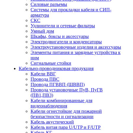
Силовые разъемы
Системы для прокладки кабеля и СИП-
арматура
СКС
Удлинители и сетевые фильтры
Умный дом
Шкафы, боксы и аксессуары
Электродвигатели и конденсаторы
Электроустановочные изделия и аксессуары
Элементы питания и зарядные устройства к
ним
Сигнальные стойки
Кабельно-проводниковая продукция
Кабели ВВГ
Провода ПВС
Провода ПГВВП (ШВВП)
Провода установочные ПуВ, ПуГВ
(ПВ1,ПВ3)
Кабели комбинированные для
видеонаблюдения
Кабели огнестойкие для пожарной
безопастности и сигнализации
Кабель акустический
Кабель витая пара U/UTP и F/UTP
Кабель КГ