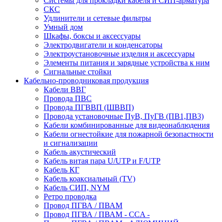
Системы для прокладки кабеля и СИП-арматура
СКС
Удлинители и сетевые фильтры
Умный дом
Шкафы, боксы и аксессуары
Электродвигатели и конденсаторы
Электроустановочные изделия и аксессуары
Элементы питания и зарядные устройства к ним
Сигнальные стойки
Кабельно-проводниковая продукция
Кабели ВВГ
Провода ПВС
Провода ПГВВП (ШВВП)
Провода установочные ПуВ, ПуГВ (ПВ1,ПВ3)
Кабели комбинированные для видеонаблюдения
Кабели огнестойкие для пожарной безопастности
и сигнализации
Кабель акустический
Кабель витая пара U/UTP и F/UTP
Кабель КГ
Кабель коаксиальный (TV)
Кабель СИП, NYM
Ретро проводка
Провод ПГВА / ПВАМ
Провод ПГВА / ПВАМ - CCA -