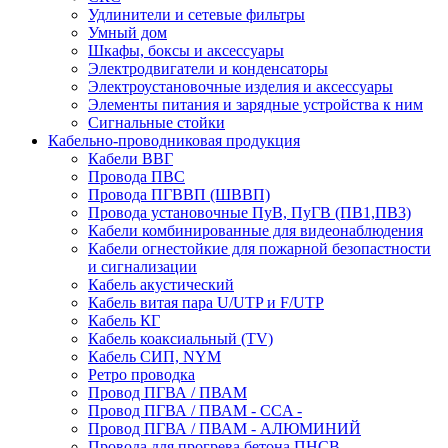
Удлинители и сетевые фильтры
Умный дом
Шкафы, боксы и аксессуары
Электродвигатели и конденсаторы
Электроустановочные изделия и аксессуары
Элементы питания и зарядные устройства к ним
Сигнальные стойки
Кабельно-проводниковая продукция
Кабели ВВГ
Провода ПВС
Провода ПГВВП (ШВВП)
Провода установочные ПуВ, ПуГВ (ПВ1,ПВ3)
Кабели комбинированные для видеонаблюдения
Кабели огнестойкие для пожарной безопастности
и сигнализации
Кабель акустический
Кабель витая пара U/UTP и F/UTP
Кабель КГ
Кабель коаксиальный (TV)
Кабель СИП, NYM
Ретро проводка
Провод ПГВА / ПВАМ
Провод ПГВА / ПВАМ - CCA -
Провод ПГВА / ПВАМ - АЛЮМИНИЙ
Провода для прогрева бетона ПНСВ