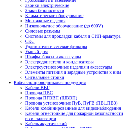
Грозозащита и заземление
Звонки электрические
Знаки безопасности
Климатическое оборудование
Монтажные изделия
Низковольтное оборудование (до 600V)
Силовые разъемы
Системы для прокладки кабеля и СИП-арматура
СКС
Удлинители и сетевые фильтры
Умный дом
Шкафы, боксы и аксессуары
Электродвигатели и конденсаторы
Электроустановочные изделия и аксессуары
Элементы питания и зарядные устройства к ним
Сигнальные стойки
Кабельно-проводниковая продукция
Кабели ВВГ
Провода ПВС
Провода ПГВВП (ШВВП)
Провода установочные ПуВ, ПуГВ (ПВ1,ПВ3)
Кабели комбинированные для видеонаблюдения
Кабели огнестойкие для пожарной безопастности
и сигнализации
Кабель акустический