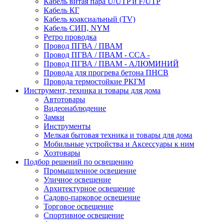
Кабель витая пара U/UTP и F/UTP
Кабель КГ
Кабель коаксиальный (TV)
Кабель СИП, NYM
Ретро проводка
Провод ПГВА / ПВАМ
Провод ПГВА / ПВАМ - CCA -
Провод ПГВА / ПВАМ - АЛЮМИНИЙ
Провода для прогрева бетона ПНСВ
Провода термостойкие РКГМ
Инструмент, техника и товары для дома
Автотовары
Видеонаблюдение
Замки
Инструменты
Мелкая бытовая техника и товары для дома
Мобильные устройства и Аксессуары к ним
Хозтовары
Подбор решений по освещению
Промышленное освещение
Уличное освещение
Архитектурное освещение
Садово-парковое освещение
Торговое освещение
Спортивное освещение