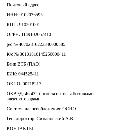
Почтовый адрес
ИНН: 9102036595
КПП: 910201001
ОГРН: 1149102067410
р/с № 40702810223340000585
К/с № 30101810145250000411
Банк ВТБ (ПАО)
БИК: 044525411
ОКПО: 00718217
ОКВЭД: 46.43 Торговля оптовая бытовыми
электротоварами
Система налогообложения: ОСНО
Ген. директор: Симановский А.В
КОНТАКТЫ