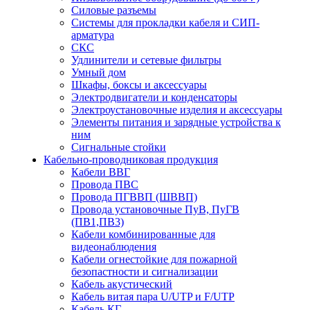
Силовые разъемы
Системы для прокладки кабеля и СИП-
арматура
СКС
Удлинители и сетевые фильтры
Умный дом
Шкафы, боксы и аксессуары
Электродвигатели и конденсаторы
Электроустановочные изделия и аксессуары
Элементы питания и зарядные устройства к
ним
Сигнальные стойки
Кабельно-проводниковая продукция
Кабели ВВГ
Провода ПВС
Провода ПГВВП (ШВВП)
Провода установочные ПуВ, ПуГВ
(ПВ1,ПВ3)
Кабели комбинированные для
видеонаблюдения
Кабели огнестойкие для пожарной
безопастности и сигнализации
Кабель акустический
Кабель витая пара U/UTP и F/UTP
Кабель КГ