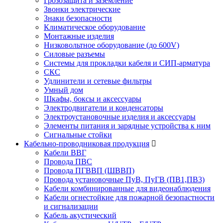
Грозозащита и заземление
Звонки электрические
Знаки безопасности
Климатическое оборудование
Монтажные изделия
Низковольтное оборудование (до 600V)
Силовые разъемы
Системы для прокладки кабеля и СИП-арматура
СКС
Удлинители и сетевые фильтры
Умный дом
Шкафы, боксы и аксессуары
Электродвигатели и конденсаторы
Электроустановочные изделия и аксессуары
Элементы питания и зарядные устройства к ним
Сигнальные стойки
Кабельно-проводниковая продукция
Кабели ВВГ
Провода ПВС
Провода ПГВВП (ШВВП)
Провода установочные ПуВ, ПуГВ (ПВ1,ПВ3)
Кабели комбинированные для видеонаблюдения
Кабели огнестойкие для пожарной безопастности
и сигнализации
Кабель акустический