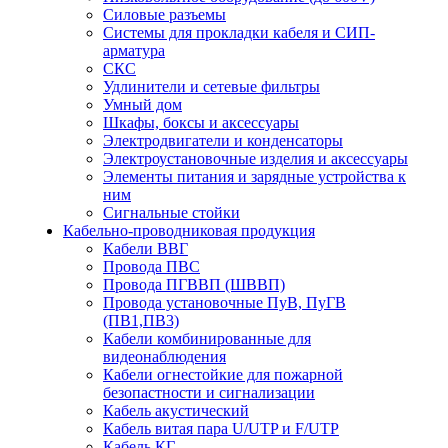
Силовые разъемы
Системы для прокладки кабеля и СИП-
арматура
СКС
Удлинители и сетевые фильтры
Умный дом
Шкафы, боксы и аксессуары
Электродвигатели и конденсаторы
Электроустановочные изделия и аксессуары
Элементы питания и зарядные устройства к
ним
Сигнальные стойки
Кабельно-проводниковая продукция
Кабели ВВГ
Провода ПВС
Провода ПГВВП (ШВВП)
Провода установочные ПуВ, ПуГВ
(ПВ1,ПВ3)
Кабели комбинированные для
видеонаблюдения
Кабели огнестойкие для пожарной
безопастности и сигнализации
Кабель акустический
Кабель витая пара U/UTP и F/UTP
Кабель КГ