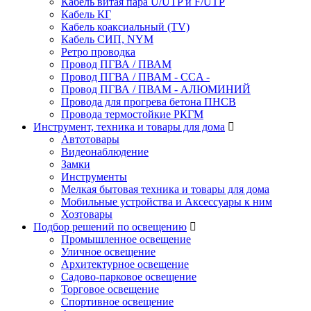
Кабель витая пара U/UTP и F/UTP
Кабель КГ
Кабель коаксиальный (TV)
Кабель СИП, NYM
Ретро проводка
Провод ПГВА / ПВАМ
Провод ПГВА / ПВАМ - CCA -
Провод ПГВА / ПВАМ - АЛЮМИНИЙ
Провода для прогрева бетона ПНСВ
Провода термостойкие РКГМ
Инструмент, техника и товары для дома
Автотовары
Видеонаблюдение
Замки
Инструменты
Мелкая бытовая техника и товары для дома
Мобильные устройства и Аксессуары к ним
Хозтовары
Подбор решений по освещению
Промышленное освещение
Уличное освещение
Архитектурное освещение
Садово-парковое освещение
Торговое освещение
Спортивное освещение