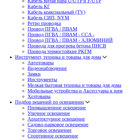
Кабель витая пара U/UTP и F/UTP
Кабель КГ
Кабель коаксиальный (TV)
Кабель СИП, NYM
Ретро проводка
Провод ПГВА / ПВАМ
Провод ПГВА / ПВАМ - CCA -
Провод ПГВА / ПВАМ - АЛЮМИНИЙ
Провода для прогрева бетона ПНСВ
Провода термостойкие РКГМ
Инструмент, техника и товары для дома
Автотовары
Видеонаблюдение
Замки
Инструменты
Мелкая бытовая техника и товары для дома
Мобильные устройства и Аксессуары к ним
Хозтовары
Подбор решений по освещению
Промышленное освещение
Уличное освещение
Архитектурное освещение
Садово-парковое освещение
Торговое освещение
Спортивное освещение