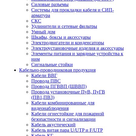
Силовые разъемы
Системы для прокладки кабеля и СИП-
арматура
СКС
Удлинители и сетевые фильтры
Умный дом
Шкафы, боксы и аксессуары
Электродвигатели и конденсаторы
Электроустановочные изделия и аксессуары
Элементы питания и зарядные устройства к
ним
Сигнальные стойки
Кабельно-проводниковая продукция
Кабели ВВГ
Провода ПВС
Провода ПГВВП (ШВВП)
Провода установочные ПуВ, ПуГВ
(ПВ1,ПВ3)
Кабели комбинированные для
видеонаблюдения
Кабели огнестойкие для пожарной
безопастности и сигнализации
Кабель акустический
Кабель витая пара U/UTP и F/UTP
Кабель КГ