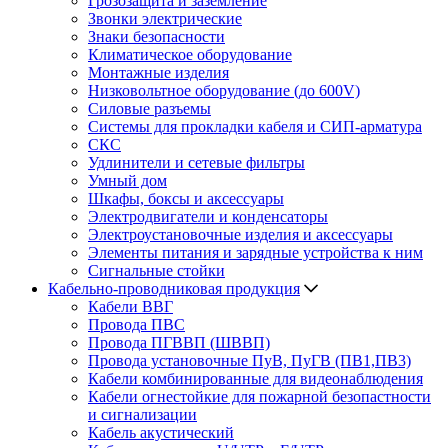
Грозозащита и заземление
Звонки электрические
Знаки безопасности
Климатическое оборудование
Монтажные изделия
Низковольтное оборудование (до 600V)
Силовые разъемы
Системы для прокладки кабеля и СИП-арматура
СКС
Удлинители и сетевые фильтры
Умный дом
Шкафы, боксы и аксессуары
Электродвигатели и конденсаторы
Электроустановочные изделия и аксессуары
Элементы питания и зарядные устройства к ним
Сигнальные стойки
Кабельно-проводниковая продукция
Кабели ВВГ
Провода ПВС
Провода ПГВВП (ШВВП)
Провода установочные ПуВ, ПуГВ (ПВ1,ПВ3)
Кабели комбинированные для видеонаблюдения
Кабели огнестойкие для пожарной безопастности
и сигнализации
Кабель акустический