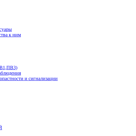
ссуары
ства к ним
ПВ1,ПВ3)
аблюдения
опастности и сигнализации
Й