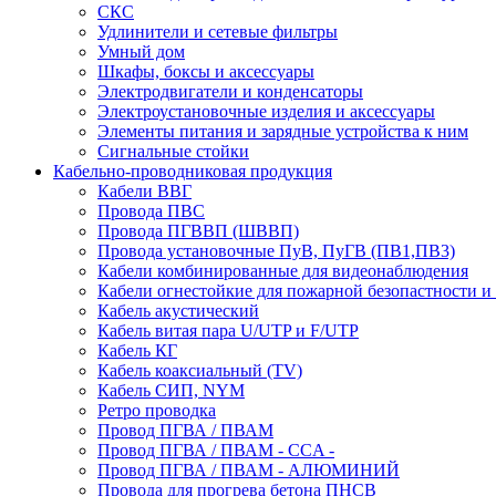
СКС
Удлинители и сетевые фильтры
Умный дом
Шкафы, боксы и аксессуары
Электродвигатели и конденсаторы
Электроустановочные изделия и аксессуары
Элементы питания и зарядные устройства к ним
Сигнальные стойки
Кабельно-проводниковая продукция
Кабели ВВГ
Провода ПВС
Провода ПГВВП (ШВВП)
Провода установочные ПуВ, ПуГВ (ПВ1,ПВ3)
Кабели комбинированные для видеонаблюдения
Кабели огнестойкие для пожарной безопастности и
Кабель акустический
Кабель витая пара U/UTP и F/UTP
Кабель КГ
Кабель коаксиальный (TV)
Кабель СИП, NYM
Ретро проводка
Провод ПГВА / ПВАМ
Провод ПГВА / ПВАМ - CCA -
Провод ПГВА / ПВАМ - АЛЮМИНИЙ
Провода для прогрева бетона ПНСВ