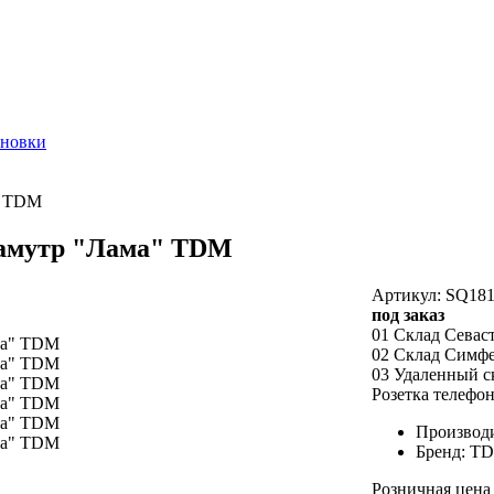
ановки
" TDM
ламутр "Лама" TDM
Артикул: SQ181
под заказ
01 Склад Севас
02 Склад Симф
03 Удаленный с
Розетка телефо
Производ
Бренд: T
Розничная цена