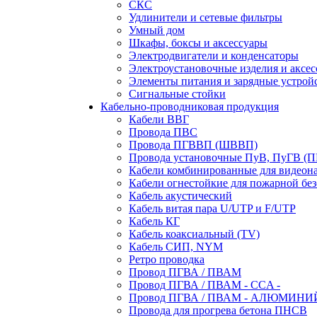
СКС
Удлинители и сетевые фильтры
Умный дом
Шкафы, боксы и аксессуары
Электродвигатели и конденсаторы
Электроустановочные изделия и аксе
Элементы питания и зарядные устрой
Сигнальные стойки
Кабельно-проводниковая продукция
Кабели ВВГ
Провода ПВС
Провода ПГВВП (ШВВП)
Провода установочные ПуВ, ПуГВ (
Кабели комбинированные для видеон
Кабели огнестойкие для пожарной без
Кабель акустический
Кабель витая пара U/UTP и F/UTP
Кабель КГ
Кабель коаксиальный (TV)
Кабель СИП, NYM
Ретро проводка
Провод ПГВА / ПВАМ
Провод ПГВА / ПВАМ - CCA -
Провод ПГВА / ПВАМ - АЛЮМИНИ
Провода для прогрева бетона ПНСВ