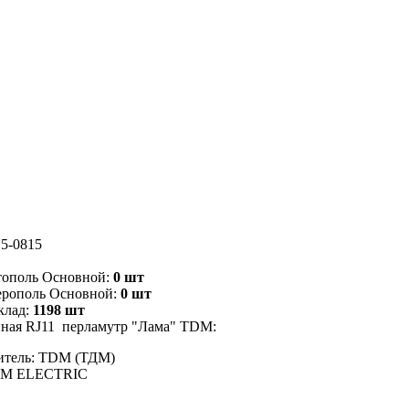
5-0815
тополь Основной:
0 шт
ерополь Основной:
0 шт
клад:
1198 шт
нная RJ11 перламутр "Лама" TDM:
итель: TDM (ТДМ)
DM ELECTRIC