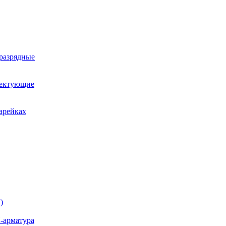
оразрядные
лектующие
арейках
)
-арматура