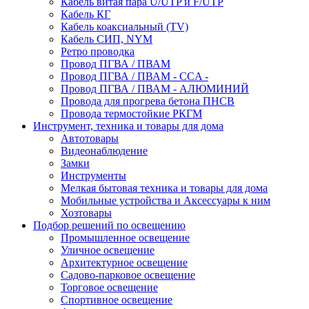
Кабель витая пара U/UTP и F/UTP
Кабель КГ
Кабель коаксиальный (TV)
Кабель СИП, NYM
Ретро проводка
Провод ПГВА / ПВАМ
Провод ПГВА / ПВАМ - CCA -
Провод ПГВА / ПВАМ - АЛЮМИНИЙ
Провода для прогрева бетона ПНСВ
Провода термостойкие РКГМ
Инструмент, техника и товары для дома
Автотовары
Видеонаблюдение
Замки
Инструменты
Мелкая бытовая техника и товары для дома
Мобильные устройства и Аксессуары к ним
Хозтовары
Подбор решений по освещению
Промышленное освещение
Уличное освещение
Архитектурное освещение
Садово-парковое освещение
Торговое освещение
Спортивное освещение