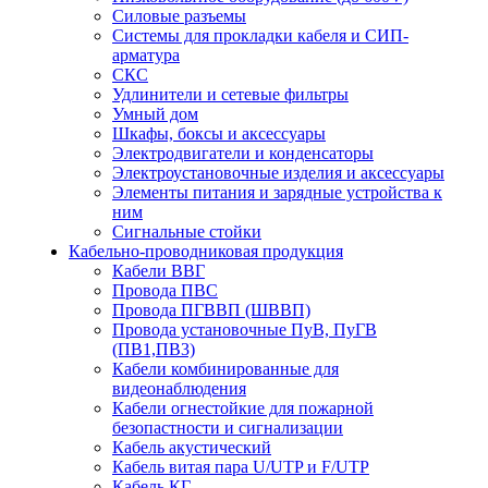
Силовые разъемы
Системы для прокладки кабеля и СИП-
арматура
СКС
Удлинители и сетевые фильтры
Умный дом
Шкафы, боксы и аксессуары
Электродвигатели и конденсаторы
Электроустановочные изделия и аксессуары
Элементы питания и зарядные устройства к
ним
Сигнальные стойки
Кабельно-проводниковая продукция
Кабели ВВГ
Провода ПВС
Провода ПГВВП (ШВВП)
Провода установочные ПуВ, ПуГВ
(ПВ1,ПВ3)
Кабели комбинированные для
видеонаблюдения
Кабели огнестойкие для пожарной
безопастности и сигнализации
Кабель акустический
Кабель витая пара U/UTP и F/UTP
Кабель КГ