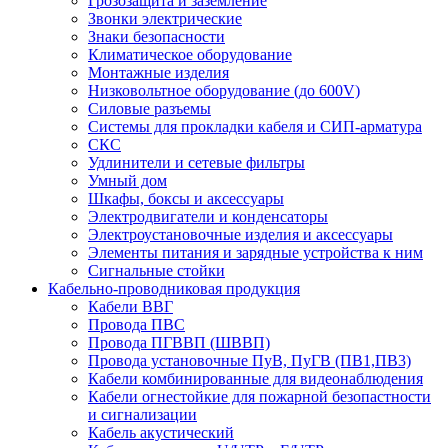
Грозозащита и заземление
Звонки электрические
Знаки безопасности
Климатическое оборудование
Монтажные изделия
Низковольтное оборудование (до 600V)
Силовые разъемы
Системы для прокладки кабеля и СИП-арматура
СКС
Удлинители и сетевые фильтры
Умный дом
Шкафы, боксы и аксессуары
Электродвигатели и конденсаторы
Электроустановочные изделия и аксессуары
Элементы питания и зарядные устройства к ним
Сигнальные стойки
Кабельно-проводниковая продукция
Кабели ВВГ
Провода ПВС
Провода ПГВВП (ШВВП)
Провода установочные ПуВ, ПуГВ (ПВ1,ПВ3)
Кабели комбинированные для видеонаблюдения
Кабели огнестойкие для пожарной безопастности
и сигнализации
Кабель акустический