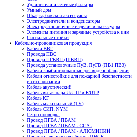
Удлинители и сетевые фильтры
Умный дом
Шкафы, боксы и аксессуары
Электродвигатели и конденсаторы
Электроустановочные изделия и аксессуары
Элементы питания и зарядные устройства к ним
Сигнальные стойки
Кабельно-проводниковая продукция
Кабели ВВГ
Провода ПВС
Провода ПГВВП (ШВВП)
Провода установочные ПуВ, ПуГВ (ПВ1,ПВ3)
Кабели комбинированные для видеонаблюдения
Кабели огнестойкие для пожарной безопастности
и сигнализации
Кабель акустический
Кабель витая пара U/UTP и F/UTP
Кабель КГ
Кабель коаксиальный (TV)
Кабель СИП, NYM
Ретро проводка
Провод ПГВА / ПВАМ
Провод ПГВА / ПВАМ - CCA -
Провод ПГВА / ПВАМ - АЛЮМИНИЙ
Провода для прогрева бетона ПНСВ