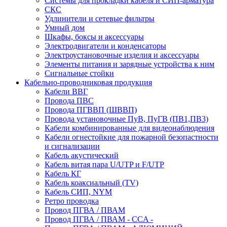
Системы для прокладки кабеля и СИП-арматура
СКС
Удлинители и сетевые фильтры
Умный дом
Шкафы, боксы и аксессуары
Электродвигатели и конденсаторы
Электроустановочные изделия и аксессуары
Элементы питания и зарядные устройства к ним
Сигнальные стойки
Кабельно-проводниковая продукция
Кабели ВВГ
Провода ПВС
Провода ПГВВП (ШВВП)
Провода установочные ПуВ, ПуГВ (ПВ1,ПВ3)
Кабели комбинированные для видеонаблюдения
Кабели огнестойкие для пожарной безопастности
и сигнализации
Кабель акустический
Кабель витая пара U/UTP и F/UTP
Кабель КГ
Кабель коаксиальный (TV)
Кабель СИП, NYM
Ретро проводка
Провод ПГВА / ПВАМ
Провод ПГВА / ПВАМ - CCA -