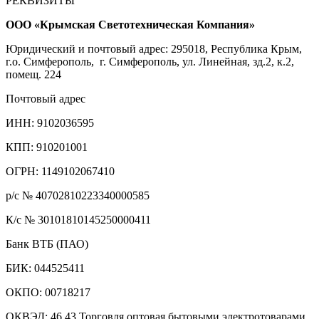
РЕКВИЗИТЫ
ООО «Крымская Светотехническая Компания»
Юридический и почтовый адрес: 295018, Республика Крым,
г.о. Симферополь, г. Симферополь, ул. Линейная, зд.2, к.2,
помещ. 224
Почтовый адрес
ИНН: 9102036595
КПП: 910201001
ОГРН: 1149102067410
р/с № 40702810223340000585
К/с № 30101810145250000411
Банк ВТБ (ПАО)
БИК: 044525411
ОКПО: 00718217
ОКВЭД: 46.43 Торговля оптовая бытовыми электротоварами