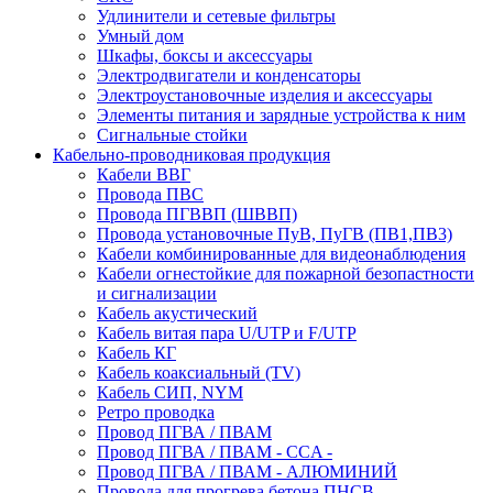
Удлинители и сетевые фильтры
Умный дом
Шкафы, боксы и аксессуары
Электродвигатели и конденсаторы
Электроустановочные изделия и аксессуары
Элементы питания и зарядные устройства к ним
Сигнальные стойки
Кабельно-проводниковая продукция
Кабели ВВГ
Провода ПВС
Провода ПГВВП (ШВВП)
Провода установочные ПуВ, ПуГВ (ПВ1,ПВ3)
Кабели комбинированные для видеонаблюдения
Кабели огнестойкие для пожарной безопастности
и сигнализации
Кабель акустический
Кабель витая пара U/UTP и F/UTP
Кабель КГ
Кабель коаксиальный (TV)
Кабель СИП, NYM
Ретро проводка
Провод ПГВА / ПВАМ
Провод ПГВА / ПВАМ - CCA -
Провод ПГВА / ПВАМ - АЛЮМИНИЙ
Провода для прогрева бетона ПНСВ