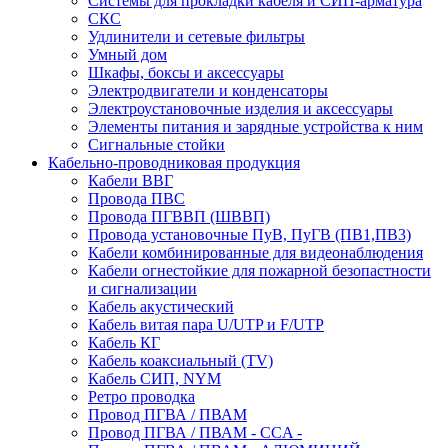
Системы для прокладки кабеля и СИП-арматура
СКС
Удлинители и сетевые фильтры
Умный дом
Шкафы, боксы и аксессуары
Электродвигатели и конденсаторы
Электроустановочные изделия и аксессуары
Элементы питания и зарядные устройства к ним
Сигнальные стойки
Кабельно-проводниковая продукция
Кабели ВВГ
Провода ПВС
Провода ПГВВП (ШВВП)
Провода установочные ПуВ, ПуГВ (ПВ1,ПВ3)
Кабели комбинированные для видеонаблюдения
Кабели огнестойкие для пожарной безопастности
и сигнализации
Кабель акустический
Кабель витая пара U/UTP и F/UTP
Кабель КГ
Кабель коаксиальный (TV)
Кабель СИП, NYM
Ретро проводка
Провод ПГВА / ПВАМ
Провод ПГВА / ПВАМ - CCA -