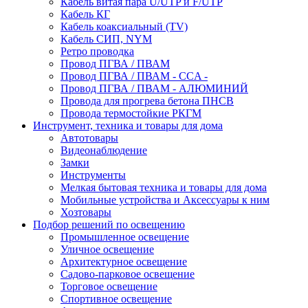
Кабель витая пара U/UTP и F/UTP
Кабель КГ
Кабель коаксиальный (TV)
Кабель СИП, NYM
Ретро проводка
Провод ПГВА / ПВАМ
Провод ПГВА / ПВАМ - CCA -
Провод ПГВА / ПВАМ - АЛЮМИНИЙ
Провода для прогрева бетона ПНСВ
Провода термостойкие РКГМ
Инструмент, техника и товары для дома
Автотовары
Видеонаблюдение
Замки
Инструменты
Мелкая бытовая техника и товары для дома
Мобильные устройства и Аксессуары к ним
Хозтовары
Подбор решений по освещению
Промышленное освещение
Уличное освещение
Архитектурное освещение
Садово-парковое освещение
Торговое освещение
Спортивное освещение