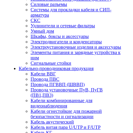
Силовые разъемы
Системы для прокладки кабеля и СИП-
арматура
СКС
Удлинители и сетевые фильтры
Умный дом
Шкафы, боксы и аксессуары
Электродвигатели и конденсаторы
Электроустановочные изделия и аксессуары
Элементы питания и зарядные устройства к
ним
Сигнальные стойки
Кабельно-проводниковая продукция
Кабели ВВГ
Провода ПВС
Провода ПГВВП (ШВВП)
Провода установочные ПуВ, ПуГВ
(ПВ1,ПВ3)
Кабели комбинированные для
видеонаблюдения
Кабели огнестойкие для пожарной
безопастности и сигнализации
Кабель акустический
Кабель витая пара U/UTP и F/UTP
Кабель КГ