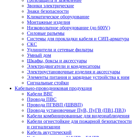
Грозозащита и заземление
Звонки электрические
Знаки безопасности
Климатическое оборудование
Монтажные изделия
Низковольтное оборудование (до 600V)
Силовые разъемы
Системы для прокладки кабеля и СИП-арматура
СКС
Удлинители и сетевые фильтры
Умный дом
Шкафы, боксы и аксессуары
Электродвигатели и конденсаторы
Электроустановочные изделия и аксессуары
Элементы питания и зарядные устройства к ним
Сигнальные стойки
Кабельно-проводниковая продукция
Кабели ВВГ
Провода ПВС
Провода ПГВВП (ШВВП)
Провода установочные ПуВ, ПуГВ (ПВ1,ПВ3)
Кабели комбинированные для видеонаблюдения
Кабели огнестойкие для пожарной безопастности
и сигнализации
Кабель акустический