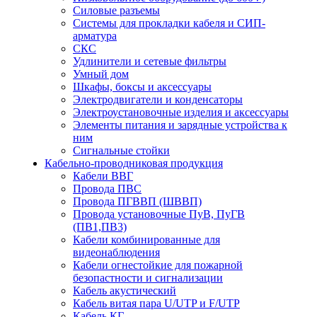
Силовые разъемы
Системы для прокладки кабеля и СИП-
арматура
СКС
Удлинители и сетевые фильтры
Умный дом
Шкафы, боксы и аксессуары
Электродвигатели и конденсаторы
Электроустановочные изделия и аксессуары
Элементы питания и зарядные устройства к
ним
Сигнальные стойки
Кабельно-проводниковая продукция
Кабели ВВГ
Провода ПВС
Провода ПГВВП (ШВВП)
Провода установочные ПуВ, ПуГВ
(ПВ1,ПВ3)
Кабели комбинированные для
видеонаблюдения
Кабели огнестойкие для пожарной
безопастности и сигнализации
Кабель акустический
Кабель витая пара U/UTP и F/UTP
Кабель КГ