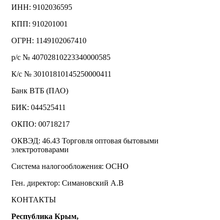
ИНН: 9102036595
КПП: 910201001
ОГРН: 1149102067410
р/с № 40702810223340000585
К/с № 30101810145250000411
Банк ВТБ (ПАО)
БИК: 044525411
ОКПО: 00718217
ОКВЭД: 46.43 Торговля оптовая бытовыми
электротоварами
Система налогообложения: ОСНО
Ген. директор: Симановский А.В
КОНТАКТЫ
Республика Крым,