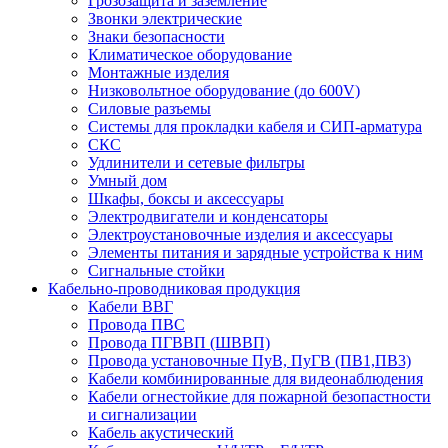
Грозозащита и заземление
Звонки электрические
Знаки безопасности
Климатическое оборудование
Монтажные изделия
Низковольтное оборудование (до 600V)
Силовые разъемы
Системы для прокладки кабеля и СИП-арматура
СКС
Удлинители и сетевые фильтры
Умный дом
Шкафы, боксы и аксессуары
Электродвигатели и конденсаторы
Электроустановочные изделия и аксессуары
Элементы питания и зарядные устройства к ним
Сигнальные стойки
Кабельно-проводниковая продукция
Кабели ВВГ
Провода ПВС
Провода ПГВВП (ШВВП)
Провода установочные ПуВ, ПуГВ (ПВ1,ПВ3)
Кабели комбинированные для видеонаблюдения
Кабели огнестойкие для пожарной безопастности
и сигнализации
Кабель акустический