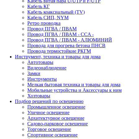
Кабель витая пара U/UTP и F/UTP
Кабель КГ
Кабель коаксиальный (TV)
Кабель СИП, NYM
Ретро проводка
Провод ПГВА / ПВАМ
Провод ПГВА / ПВАМ - CCA -
Провод ПГВА / ПВАМ - АЛЮМИНИЙ
Провода для прогрева бетона ПНСВ
Провода термостойкие РКГМ
Инструмент, техника и товары для дома
Автотовары
Видеонаблюдение
Замки
Инструменты
Мелкая бытовая техника и товары для дома
Мобильные устройства и Аксессуары к ним
Хозтовары
Подбор решений по освещению
Промышленное освещение
Уличное освещение
Архитектурное освещение
Садово-парковое освещение
Торговое освещение
Спортивное освещение