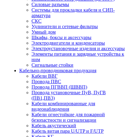
Силовые разъемы
Системы для прокладки кабеля и СИП-
арматура
СКС
Удлинители и сетевые фильтры
Умный дом
Шкафы, боксы и аксессуары
Электродвигатели и конденсаторы
Электроустановочные изделия и аксессуары
Элементы питания и зарядные устройства к
ним
Сигнальные стойки
Кабельно-проводниковая продукция
Кабели ВВГ
Провода ПВС
Провода ПГВВП (ШВВП)
Провода установочные ПуВ, ПуГВ
(ПВ1,ПВ3)
Кабели комбинированные для
видеонаблюдения
Кабели огнестойкие для пожарной
безопастности и сигнализации
Кабель акустический
Кабель витая пара U/UTP и F/UTP
Кабель КГ