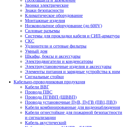
Грозозащита и заземление
Звонки электрические
Знаки безопасности
Климатическое оборудование
Монтажные изделия
Низковольтное оборудование (до 600V)
Силовые разъемы
Системы для прокладки кабеля и СИП-арматура
СКС
Удлинители и сетевые фильтры
Умный дом
Шкафы, боксы и аксессуары
Электродвигатели и конденсаторы
Электроустановочные изделия и аксессуары
Элементы питания и зарядные устройства к ним
Сигнальные стойки
Кабельно-проводниковая продукция
Кабели ВВГ
Провода ПВС
Провода ПГВВП (ШВВП)
Провода установочные ПуВ, ПуГВ (ПВ1,ПВ3)
Кабели комбинированные для видеонаблюдения
Кабели огнестойкие для пожарной безопастности
и сигнализации
Кабель акустический