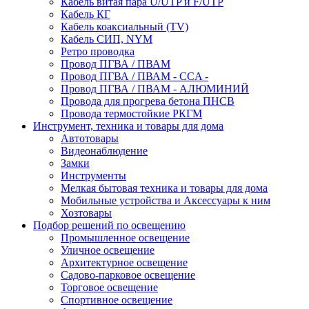
Кабель витая пара U/UTP и F/UTP
Кабель КГ
Кабель коаксиальный (TV)
Кабель СИП, NYM
Ретро проводка
Провод ПГВА / ПВАМ
Провод ПГВА / ПВАМ - CCA -
Провод ПГВА / ПВАМ - АЛЮМИНИЙ
Провода для прогрева бетона ПНСВ
Провода термостойкие РКГМ
Инструмент, техника и товары для дома
Автотовары
Видеонаблюдение
Замки
Инструменты
Мелкая бытовая техника и товары для дома
Мобильные устройства и Аксессуары к ним
Хозтовары
Подбор решений по освещению
Промышленное освещение
Уличное освещение
Архитектурное освещение
Садово-парковое освещение
Торговое освещение
Спортивное освещение