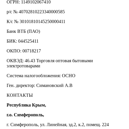
ОГРН: 1149102067410
р/с № 40702810223340000585
К/с № 30101810145250000411
Банк ВТБ (ПАО)
БИК: 044525411
ОКПО: 00718217
ОКВЭД: 46.43 Торговля оптовая бытовыми
электротоварами
Система налогообложения: ОСНО
Ген. директор: Симановский А.В
КОНТАКТЫ
Республика Крым,
г.о. Симферополь,
г. Симферополь, ул. Линейная, зд.2, к.2, помещ. 224