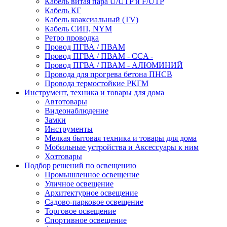
Кабель витая пара U/UTP и F/UTP
Кабель КГ
Кабель коаксиальный (TV)
Кабель СИП, NYM
Ретро проводка
Провод ПГВА / ПВАМ
Провод ПГВА / ПВАМ - CCA -
Провод ПГВА / ПВАМ - АЛЮМИНИЙ
Провода для прогрева бетона ПНСВ
Провода термостойкие РКГМ
Инструмент, техника и товары для дома
Автотовары
Видеонаблюдение
Замки
Инструменты
Мелкая бытовая техника и товары для дома
Мобильные устройства и Аксессуары к ним
Хозтовары
Подбор решений по освещению
Промышленное освещение
Уличное освещение
Архитектурное освещение
Садово-парковое освещение
Торговое освещение
Спортивное освещение