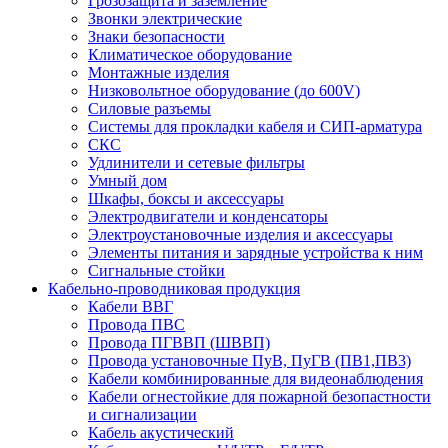
Грозозащита и заземление
Звонки электрические
Знаки безопасности
Климатическое оборудование
Монтажные изделия
Низковольтное оборудование (до 600V)
Силовые разъемы
Системы для прокладки кабеля и СИП-арматура
СКС
Удлинители и сетевые фильтры
Умный дом
Шкафы, боксы и аксессуары
Электродвигатели и конденсаторы
Электроустановочные изделия и аксессуары
Элементы питания и зарядные устройства к ним
Сигнальные стойки
Кабельно-проводниковая продукция
Кабели ВВГ
Провода ПВС
Провода ПГВВП (ШВВП)
Провода установочные ПуВ, ПуГВ (ПВ1,ПВ3)
Кабели комбинированные для видеонаблюдения
Кабели огнестойкие для пожарной безопастности
и сигнализации
Кабель акустический