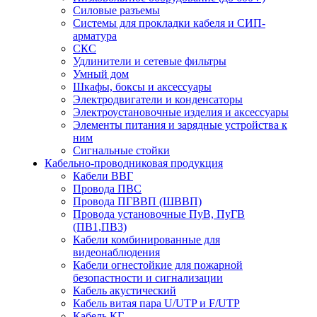
Силовые разъемы
Системы для прокладки кабеля и СИП-
арматура
СКС
Удлинители и сетевые фильтры
Умный дом
Шкафы, боксы и аксессуары
Электродвигатели и конденсаторы
Электроустановочные изделия и аксессуары
Элементы питания и зарядные устройства к
ним
Сигнальные стойки
Кабельно-проводниковая продукция
Кабели ВВГ
Провода ПВС
Провода ПГВВП (ШВВП)
Провода установочные ПуВ, ПуГВ
(ПВ1,ПВ3)
Кабели комбинированные для
видеонаблюдения
Кабели огнестойкие для пожарной
безопастности и сигнализации
Кабель акустический
Кабель витая пара U/UTP и F/UTP
Кабель КГ