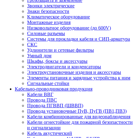
Грозозащита и заземление
Звонки электрические
Знаки безопасности
Климатическое оборудование
Монтажные изделия
Низковольтное оборудование (до 600V)
Силовые разъемы
Системы для прокладки кабеля и СИП-арматура
СКС
Удлинители и сетевые фильтры
Умный дом
Шкафы, боксы и аксессуары
Электродвигатели и конденсаторы
Электроустановочные изделия и аксессуары
Элементы питания и зарядные устройства к ним
Сигнальные стойки
Кабельно-проводниковая продукция
Кабели ВВГ
Провода ПВС
Провода ПГВВП (ШВВП)
Провода установочные ПуВ, ПуГВ (ПВ1,ПВ3)
Кабели комбинированные для видеонаблюдения
Кабели огнестойкие для пожарной безопастности
и сигнализации
Кабель акустический