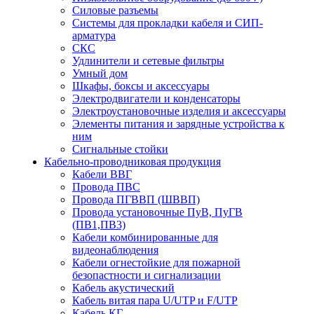
Силовые разъемы
Системы для прокладки кабеля и СИП-
арматура
СКС
Удлинители и сетевые фильтры
Умный дом
Шкафы, боксы и аксессуары
Электродвигатели и конденсаторы
Электроустановочные изделия и аксессуары
Элементы питания и зарядные устройства к
ним
Сигнальные стойки
Кабельно-проводниковая продукция
Кабели ВВГ
Провода ПВС
Провода ПГВВП (ШВВП)
Провода установочные ПуВ, ПуГВ
(ПВ1,ПВ3)
Кабели комбинированные для
видеонаблюдения
Кабели огнестойкие для пожарной
безопастности и сигнализации
Кабель акустический
Кабель витая пара U/UTP и F/UTP
Кабель КГ