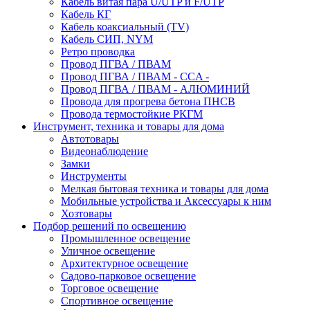
Кабель витая пара U/UTP и F/UTP
Кабель КГ
Кабель коаксиальный (TV)
Кабель СИП, NYM
Ретро проводка
Провод ПГВА / ПВАМ
Провод ПГВА / ПВАМ - CCA -
Провод ПГВА / ПВАМ - АЛЮМИНИЙ
Провода для прогрева бетона ПНСВ
Провода термостойкие РКГМ
Инструмент, техника и товары для дома
Автотовары
Видеонаблюдение
Замки
Инструменты
Мелкая бытовая техника и товары для дома
Мобильные устройства и Аксессуары к ним
Хозтовары
Подбор решений по освещению
Промышленное освещение
Уличное освещение
Архитектурное освещение
Садово-парковое освещение
Торговое освещение
Спортивное освещение