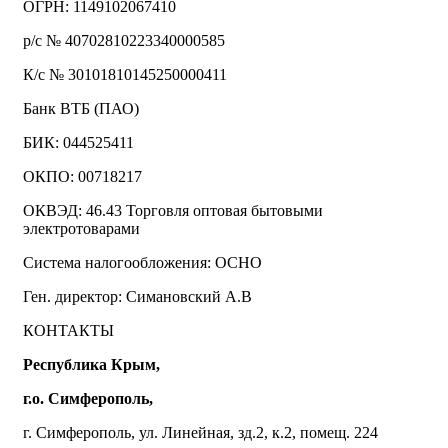
ОГРН: 1149102067410
р/с № 40702810223340000585
К/с № 30101810145250000411
Банк ВТБ (ПАО)
БИК: 044525411
ОКПО: 00718217
ОКВЭД: 46.43 Торговля оптовая бытовыми
электротоварами
Система налогообложения: ОСНО
Ген. директор: Симановский А.В
КОНТАКТЫ
Республика Крым,
г.о. Симферополь,
г. Симферополь, ул. Линейная, зд.2, к.2, помещ. 224