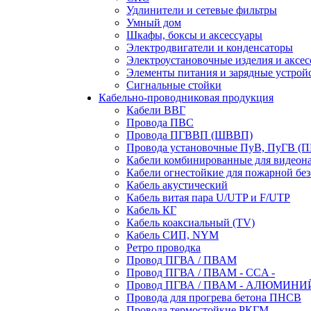
Удлинители и сетевые фильтры
Умный дом
Шкафы, боксы и аксессуары
Электродвигатели и конденсаторы
Электроустановочные изделия и аксе
Элементы питания и зарядные устрой
Сигнальные стойки
Кабельно-проводниковая продукция
Кабели ВВГ
Провода ПВС
Провода ПГВВП (ШВВП)
Провода установочные ПуВ, ПуГВ (
Кабели комбинированные для видеон
Кабели огнестойкие для пожарной без
Кабель акустический
Кабель витая пара U/UTP и F/UTP
Кабель КГ
Кабель коаксиальный (TV)
Кабель СИП, NYM
Ретро проводка
Провод ПГВА / ПВАМ
Провод ПГВА / ПВАМ - CCA -
Провод ПГВА / ПВАМ - АЛЮМИНИ
Провода для прогрева бетона ПНСВ
Провода термостойкие РКГМ