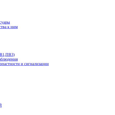
ссуары
ства к ним
ПВ1,ПВ3)
аблюдения
опастности и сигнализации
Й