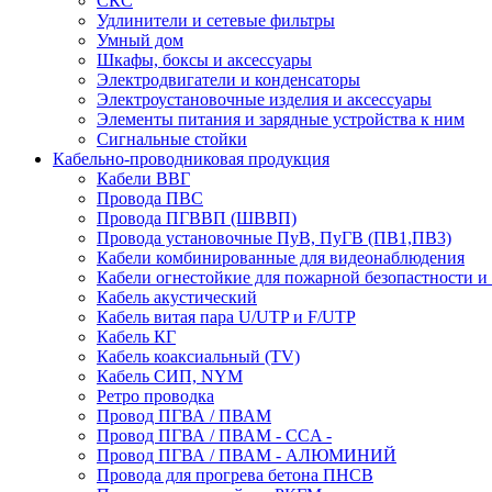
СКС
Удлинители и сетевые фильтры
Умный дом
Шкафы, боксы и аксессуары
Электродвигатели и конденсаторы
Электроустановочные изделия и аксессуары
Элементы питания и зарядные устройства к ним
Сигнальные стойки
Кабельно-проводниковая продукция
Кабели ВВГ
Провода ПВС
Провода ПГВВП (ШВВП)
Провода установочные ПуВ, ПуГВ (ПВ1,ПВ3)
Кабели комбинированные для видеонаблюдения
Кабели огнестойкие для пожарной безопастности и
Кабель акустический
Кабель витая пара U/UTP и F/UTP
Кабель КГ
Кабель коаксиальный (TV)
Кабель СИП, NYM
Ретро проводка
Провод ПГВА / ПВАМ
Провод ПГВА / ПВАМ - CCA -
Провод ПГВА / ПВАМ - АЛЮМИНИЙ
Провода для прогрева бетона ПНСВ