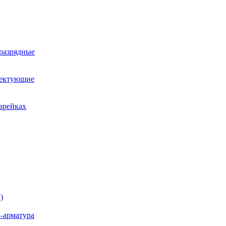
оразрядные
лектующие
арейках
)
-арматура